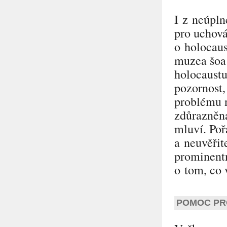
I z neúpln
pro uchová
o holocaus
muzea šoa
holocaustu
pozornost,
problému n
zdůrazněna
mluví. Poř
a neuvěřit
prominentn
o tom, co 
POMOC PR