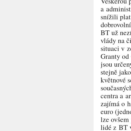
Veškerou p
a administ
snížili pl
dobrovolní
BT už nezí
vlády na č
situaci v 
Granty od
jsou určen
stejně jak
květnové s
současných
centra a a
zajímá o h
euro (jedn
lze ovšem 
lidé z BT 