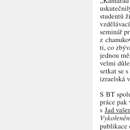
„Kamarád
uskutečnil
studentů ž
vzdělávací
seminář pr
z chanukov
ti, co zbý
jednou měs
velmi důle
setkat se 
izraelská 
S BT spolu
práce pak 
s
Jad vaš
Vykořenění
publikace