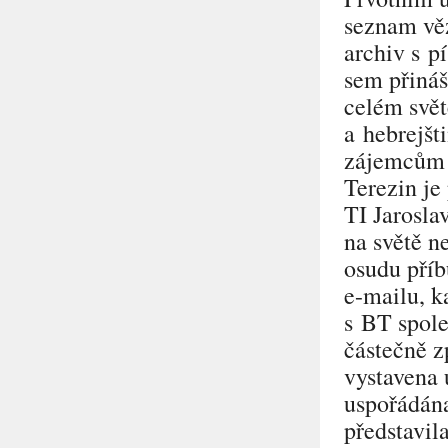
seznam věz
archiv s p
sem přináše
celém svět
a hebrejšt
zájemcům a
Terezin je
TI
Jarosla
na světě n
osudu příb
e-mailu, ka
s BT spole
částečně z
vystavena 
uspořádán
představil