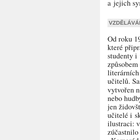
a jejich s
VZDĚLÁVÁ
Od roku 1
které přip
studenty i
způsobem a
literárníc
učitelů. S
vytvořen n
nebo hudby
jen židovšt
učitelé i 
ilustraci:
zúčastnilo