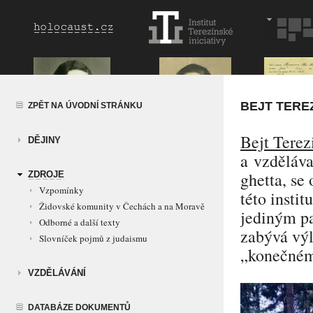
BEJT TERE
ZPĚT NA ÚVODNÍ STRÁNKU
Bejt Terez
DĚJINY
a vzděláva
ghetta, se
ZDROJE
Vzpomínky
této insti
Židovské komunity v Čechách a na Moravě
jediným p
Odborné a další texty
zabývá výl
Slovníček pojmů z judaismu
„konečném
VZDĚLÁVÁNÍ
DATABÁZE DOKUMENTŮ