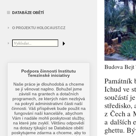
DATABÁZE OBĚTÍ
O PROJEKTU HOLOCAUST.CZ
Budova Bejt 
Památník b
Ichud ve s
součástí j
středisko,
z Čech a 
a dalších 
ghettu. Bý