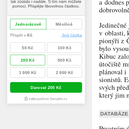
a dodnes p
dobrovolně
Jedinečné 
v oblasti,
pionýři z 
bylo vysou
Kibuc zalo
útočiště m
plánoval i
sionistů. 
svých před
který jim 
DATABÁZE 
Prvotním ú