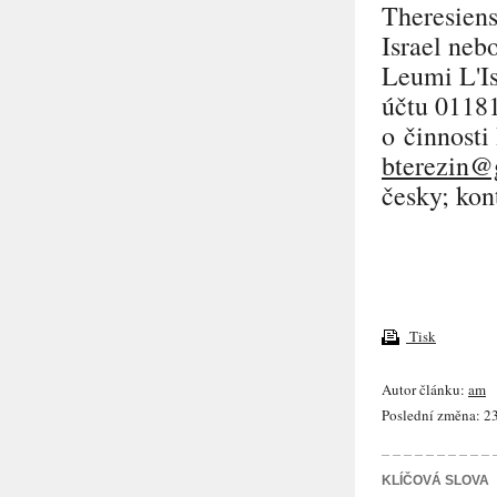
Theresiens
Israel neb
Leumi L'Is
účtu 01181
o činnosti
bterezin@g
česky; kon
Tisk
Autor článku:
am
Poslední změna: 23
KLÍČOVÁ SLOVA