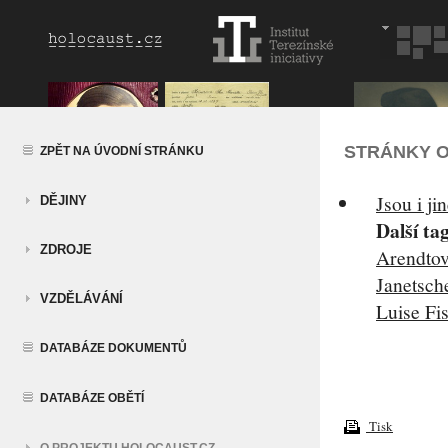
STRÁNKY O
ZPĚT NA ÚVODNÍ STRÁNKU
Jsou i ji
DĚJINY
Další ta
ZDROJE
Arendto
Janetsch
VZDĚLÁVÁNÍ
Luise Fi
DATABÁZE DOKUMENTŮ
DATABÁZE OBĚTÍ
Tisk