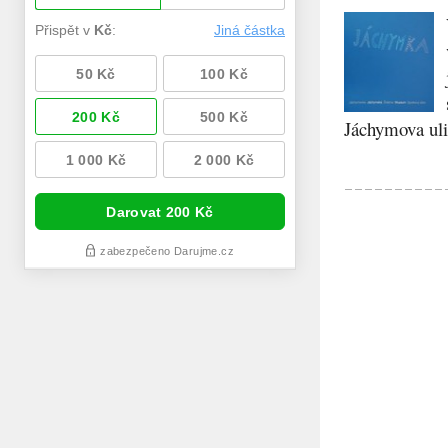
Jáchymova ulic