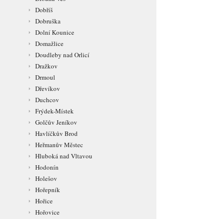
Dobříš
Dobruška
Dolní Kounice
Domažlice
Doudleby nad Orlicí
Dražkov
Drmoul
Dřevíkov
Duchcov
Frýdek-Místek
Golčův Jeníkov
Havlíčkův Brod
Heřmanův Městec
Hluboká nad Vltavou
Hodonín
Holešov
Hořepník
Hořice
Hořovice