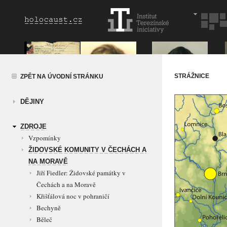
STRÁŽNICE
ZPĚT NA ÚVODNÍ STRÁNKU
DĚJINY
ZDROJE
Vzpomínky
ŽIDOVSKÉ KOMUNITY V ČECHÁCH A
NA MORAVĚ
Jiří Fiedler: Židovské památky v
Čechách a na Moravě
Křišťálová noc v pohraničí
Bechyně
Běleč