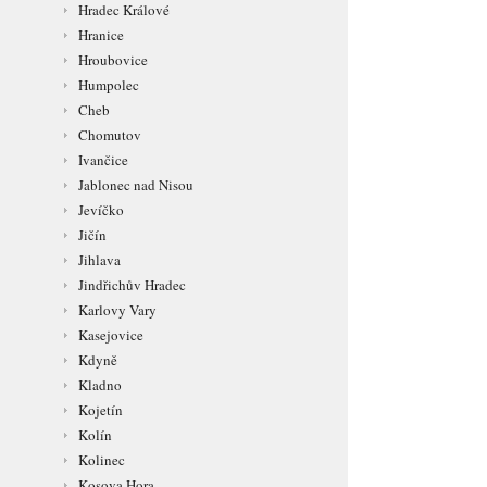
Hradec Králové
Hranice
Hroubovice
Humpolec
Cheb
Chomutov
Ivančice
Jablonec nad Nisou
Jevíčko
Jičín
Jihlava
Jindřichův Hradec
Karlovy Vary
Kasejovice
Kdyně
Kladno
Kojetín
Kolín
Kolinec
Kosova Hora