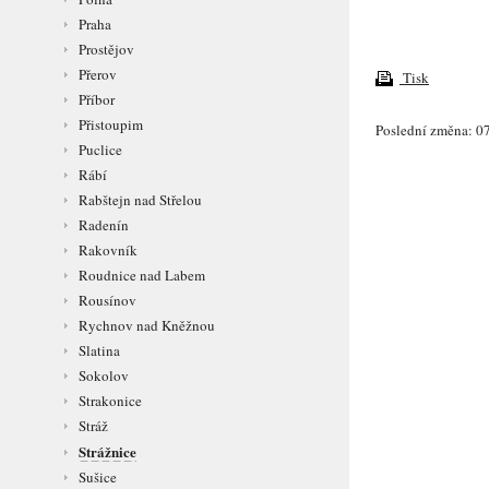
Praha
Prostějov
Přerov
Tisk
Příbor
Přistoupim
Poslední změna: 07
Puclice
Rábí
Rabštejn nad Střelou
Radenín
Rakovník
Roudnice nad Labem
Rousínov
Rychnov nad Kněžnou
Slatina
Sokolov
Strakonice
Stráž
Strážnice
Sušice