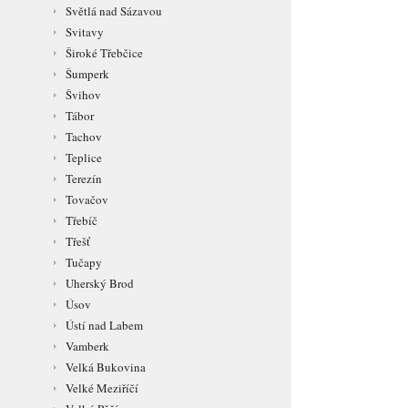
Světlá nad Sázavou
Svitavy
Široké Třebčice
Šumperk
Švihov
Tábor
Tachov
Teplice
Terezín
Tovačov
Třebíč
Třešť
Tučapy
Uherský Brod
Úsov
Ústí nad Labem
Vamberk
Velká Bukovina
Velké Meziříčí