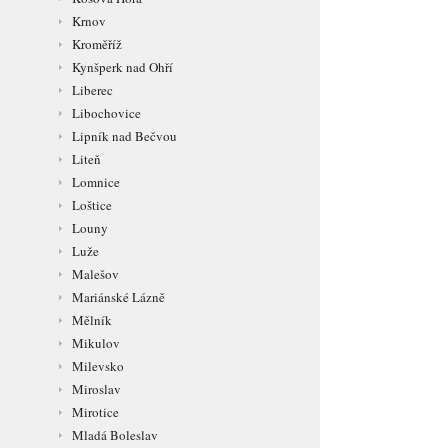
Krnov
Kroměříž
Kynšperk nad Ohří
Liberec
Libochovice
Lipník nad Bečvou
Liteň
Lomnice
Loštice
Louny
Luže
Malešov
Mariánské Lázně
Mělník
Mikulov
Milevsko
Miroslav
Mirotice
Mladá Boleslav