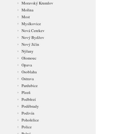
Moravský Krumlov
Mořina
Most
Myslkovice
Nová Cerekev
Nový Bydžov
Nový Jičín
Nýřany
Olomouc
Opava
Osoblaha
Ostrava
Pardubice
Plzeň
Podbřezí
Poděbrady
Podivín
Pohořelice
Police
Polná