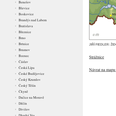
Benešov
Blevice
Boskovice
Brandýs nad Labem
Bratislava
Březnice
Brno
Brtnice
JIŘÍ FIEDLER: 
Brumov
Bzenec
Strážnice
Čáslav
Česká Lípa
Návrat na mapu 
České Budějovice
Český Krumlov
Český Těšín
Čkyně
Dačice na Moravě
Děčín
Divišov
Dlouhá Ves