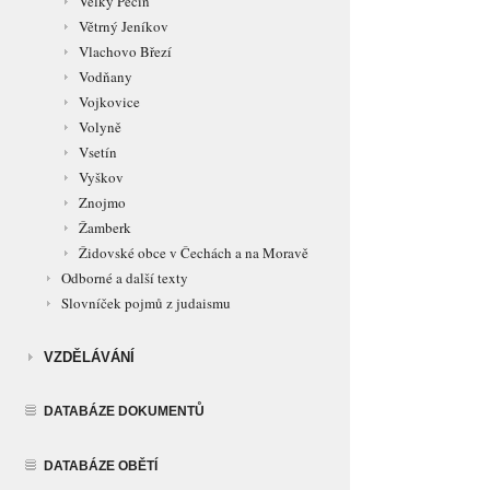
Velký Pěčín
Větrný Jeníkov
Vlachovo Březí
Vodňany
Vojkovice
Volyně
Vsetín
Vyškov
Znojmo
Žamberk
Židovské obce v Čechách a na Moravě
Odborné a další texty
Slovníček pojmů z judaismu
VZDĚLÁVÁNÍ
DATABÁZE DOKUMENTŮ
DATABÁZE OBĚTÍ