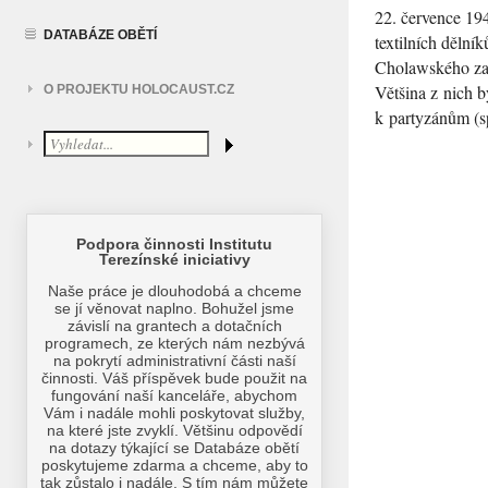
22. července 194
DATABÁZE OBĚTÍ
textilních děln
Cholawského zača
Většina z nich b
O PROJEKTU HOLOCAUST.CZ
k partyzánům (s