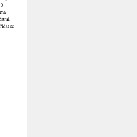
30
oma
ěstmi.
řidat se