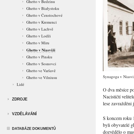
Ghetto v Bedzinu
Ghetto v Białystoku
Ghetto v Čenstochové
Ghetto v Kremenci
Ghetto v Lachvě
Ghetto v Lodži
Ghetto v Miru
Ghetto v Niasviži
Ghetto v Pinsku
Ghetto v Sosnovci
Ghetto ve Varšavě
Synagoga v Niasviž
Ghetto ve Vilniusu
Lidé
O dva měsíce poz
Nacističtí velit
ZDROJE
lese zavražděni
VZDĚLÁVÁNÍ
S koncem roku 1
byli obyvatelé g
DATABÁZE DOKUMENTŮ
dozvědělo o mas