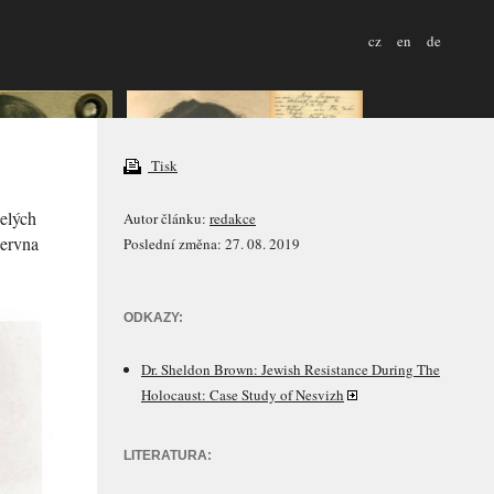
cz
en
de
Tisk
celých
Autor článku:
redakce
června
Poslední změna: 27. 08. 2019
ODKAZY:
Dr. Sheldon Brown: Jewish Resistance During The
Holocaust: Case Study of Nesvizh
LITERATURA: