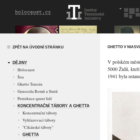
GHETTO V NIASVI
ZPĚT NA ÚVODNÍ STRÁNKU
V polském městeč
DĚJINY
5000 Židů, kteří
Holocaust
1941 byla ustano
Šoa
Ghetto Terezín
Genocida Romů a Sintů
Perzekuce queer lidí
KONCENTRAČNÍ TÁBORY A GHETTA
Koncentrační tábory
Vyhlazovací tábory
"Cikánské tábory"
GHETTA