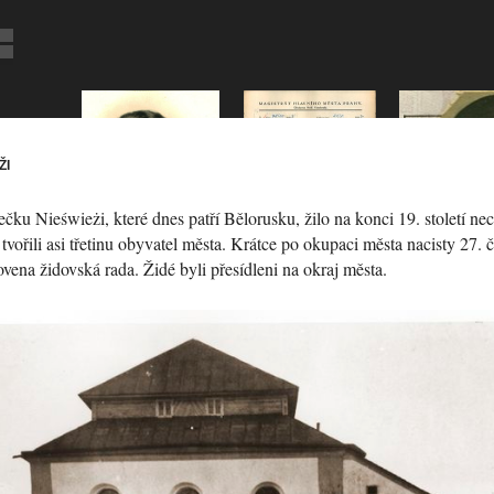
ŽI
ku Nieświeżi, které dnes patří Bělorusku, žilo na konci 19. století ne
 tvořili asi třetinu obyvatel města. Krátce po okupaci města nacisty 27. 
vena židovská rada. Židé byli přesídleni na okraj města.