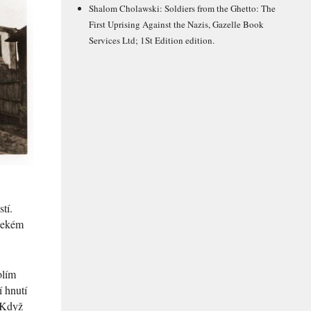
Shalom Cholawski: Soldiers from the Ghetto: The
First Uprising Against the Nazis, Gazelle Book
Services Ltd; 1St Edition edition.
tí.
alekém
olím
í hnutí
 Když