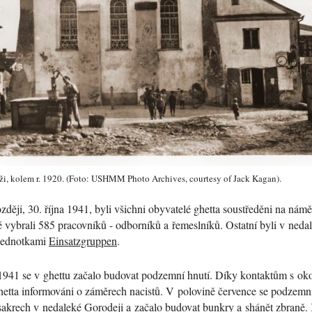
i, kolem r. 1920. (Foto: USHMM Photo Archives, courtesy of Jack Kagan).
ději, 30. října 1941, byli všichni obyvatelé ghetta soustředěni na náměs
elé vybrali 585 pracovníků - odborníků a řemeslníků. Ostatní byli v ned
 jednotkami
Einsatzgruppen
.
941 se v ghettu začalo budovat podzemní hnutí. Díky kontaktům s ok
hetta informováni o záměrech nacistů. V polovině července se podzemn
akrech v nedaleké Gorodeji a začalo budovat bunkry a shánět zbraně.