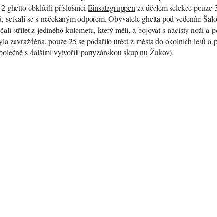
2 ghetto obklíčili příslušníci
Einsatzgruppen
za účelem selekce pouze 
íků, setkali se s nečekaným odporem. Obyvatelé ghetta pod vedením Šal
li střílet z jediného kulometu, který měli, a bojovat s nacisty noži a p
yla zavražděna, pouze 25 se podařilo utéct z města do okolních lesů a p
polečně s dalšími vytvořili partyzánskou skupinu Žukov).