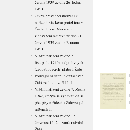
června 1939 ze dne 26. ledna
1940
Čtvrté prováděcí nařízení k
nařízení Říšského protektora v
Čechách a na Moravě o
židovském majetku ze dne 21.
června 1939 ze dne 7. února
1940
Vládní nařízení ze dne 7.
listopadu 1940 o odpočivných
(zaopatřovacích) platech Židů
Policejní nařízení o označování
Židů ze dne 1. září 1941
Vládní nařízení ze dne 7. března
1942, kterým se vydávají další
předpisy o židech a židovských
míšencích.
Vládní nařízení ze dne 17.
července 1942 o zaměstnávání
Židů