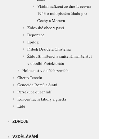
Vládní nařízení ze dne 1. června
1943 o rodopisném úřadu pro
Čechy a Moravu
Židovské obce v pasti
Deportace
Epilog
Příběh Desidera Ornsteina
Židovští míšenci a smíšená manželství
v obodbí Protektorátu
Holocaust v dalších zemích
Ghetto Terezín
Genocida Romů a Sintů
Perzekuce queer lidí
Koncentrační tábory a ghetta
Lidé
ZDROJE
VZDĚLÁVÁNÍ