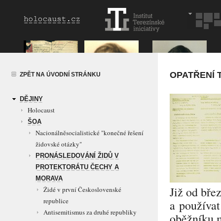
OPATŘENÍ 
ZPĚT NA ÚVODNÍ STRÁNKU
DĚJINY
Holocaust
ŠOA
Nacionálněsocialistické "konečné řešení
židovské otázky"
PRONÁSLEDOVÁNÍ ŽIDŮ V
PROTEKTORÁTU ČECHY A
MORAVA
Již od bř
Židé v první Československé
republice
a používat
Antisemitismus za druhé republiky
oběžníku m