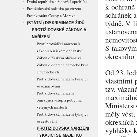
Druhá republika a židovští uprchlíci
k ochraně 
Protižidovská politika po zřízení
schránek 
Protektorátu Čechy a Morava
týdně. V l
(STÁTNÍ) DISKRIMINACE ŽIDŮ
ustanoven
PROTIŽIDOVSKÉ ZÁKONY A
NAŘÍZENÍ
nemovitost
První prováděcí nařízení k
S takovým
zákonu o říšském občanství
okresního 
Zákon o říšském občanství
Zákon o ochraně německé krve
Od 23. led
a německé cti
vlastními 
Protižidovská nařízení týkající
se označování
tzv. vázan
Protižidovská nařízení
maximálně 
omezující vstup a pobyt na
Ministerst
veřejných místech
měly vést,
Protižidovská nařízení týkající
okresních 
se cestování
vyhlášky k
PROTIŽIDOVSKÁ NAŘÍZENÍ
TÝKAJÍCÍ SE MAJETKU