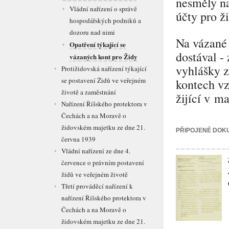
nesměly na
Vládní nařízení o správě
účty pro ž
hospodářských podniků a
dozoru nad nimi
Na vázané 
Opatření týkající se
dostával -
vázaných kont pro Židy
vyhlášky z
Protižidovská nařízení týkající
se postavení Židů ve veřejném
kontech vz
životě a zaměstnání
žijící v m
Nařízení Říšského protektora v
Čechách a na Moravě o
židovském majetku ze dne 21.
PŘIPOJENÉ DOK
června 1939
Vládní nařízení ze dne 4.
července o právním postavení
židů ve veřejném životě
Třetí prováděcí nařízení k
nařízení Říšského protektora v
Čechách a na Moravě o
židovském majetku ze dne 21.