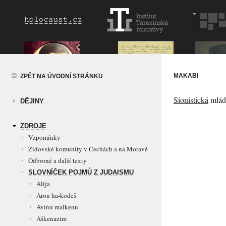
MAKABI
ZPĚT NA ÚVODNÍ STRÁNKU
Sionistická
mláde
DĚJINY
ZDROJE
Vzpomínky
Židovské komunity v Čechách a na Moravě
Odborné a další texty
SLOVNÍČEK POJMŮ Z JUDAISMU
Alija
Aron ha-kodeš
Avínu malkenu
Aškenazim