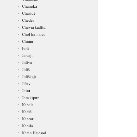
Chanuka
Chasidé
Cheder
Chevra kadiša
Chol ha-moed
Chrám
Ivrit
Jarcajt
Ješíva
Jidiš
Jidiškejt
Jišuv
Joint
Jom kipur
Kabala
Kadiš
Kantor
Kehila
Keren Hajesod