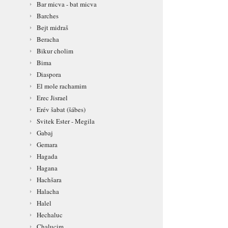
Bar micva - bat micva
Barches
Bejt midraš
Beracha
Bikur cholim
Bima
Diaspora
El mole rachamim
Erec Jisrael
Erév šabat (šábes)
Svitek Ester - Megila
Gabaj
Gemara
Hagada
Hagana
Hachšara
Halacha
Halel
Hechaluc
Chalucim