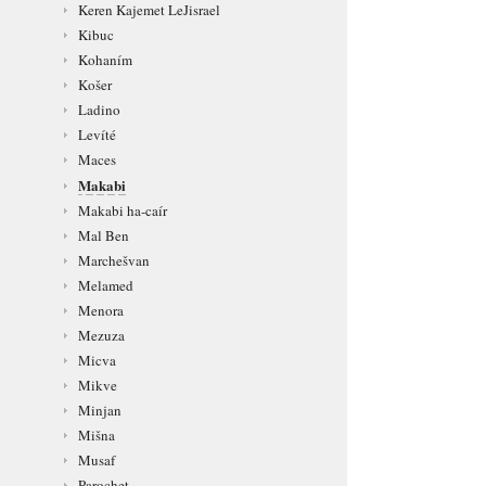
Keren Kajemet LeJisrael
Kibuc
Kohaním
Košer
Ladino
Levíté
Maces
Makabi
Makabi ha-caír
Mal Ben
Marchešvan
Melamed
Menora
Mezuza
Micva
Mikve
Minjan
Mišna
Musaf
Parochet