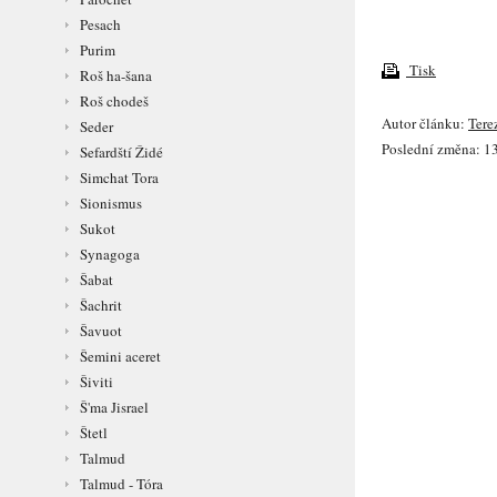
Pesach
Purim
Tisk
Roš ha-šana
Roš chodeš
Autor článku:
Tere
Seder
Poslední změna: 13
Sefardští Židé
Simchat Tora
Sionismus
Sukot
Synagoga
Šabat
Šachrit
Šavuot
Šemini aceret
Šiviti
Š'ma Jisrael
Štetl
Talmud
Talmud - Tóra