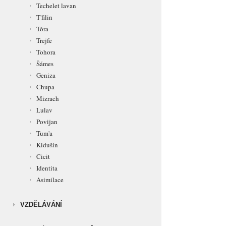
Techelet lavan
T'filin
Tóra
Trejfe
Tohora
Šámes
Geniza
Chupa
Mizrach
Lulav
Povijan
Tum'a
Kidušin
Cicit
Identita
Asimilace
VZDĚLÁVÁNÍ