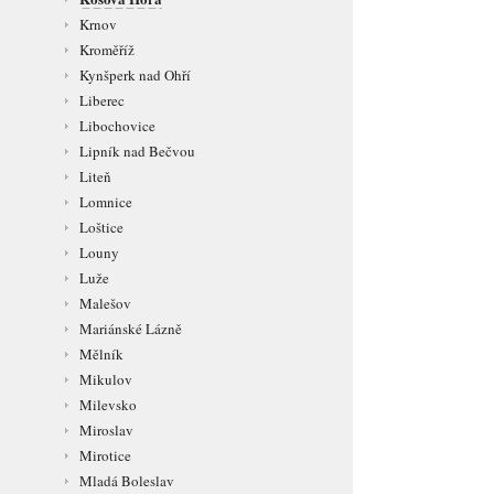
Krnov
Kroměříž
Kynšperk nad Ohří
Liberec
Libochovice
Lipník nad Bečvou
Liteň
Lomnice
Loštice
Louny
Luže
Malešov
Mariánské Lázně
Mělník
Mikulov
Milevsko
Miroslav
Mirotice
Mladá Boleslav