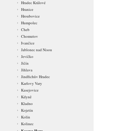
Hradec Králové
Hranice
Hroubovice
Humpolec
Cheb
Chomutov
Ivančice
Jablonec nad Nisou
Jevíčko
Jičín
Jihlava
Jindřichův Hradec
Karlovy Vary
Kasejovice
Kdyně
Kladno
Kojetín
Kolín
Kolinec
Kosova Hora