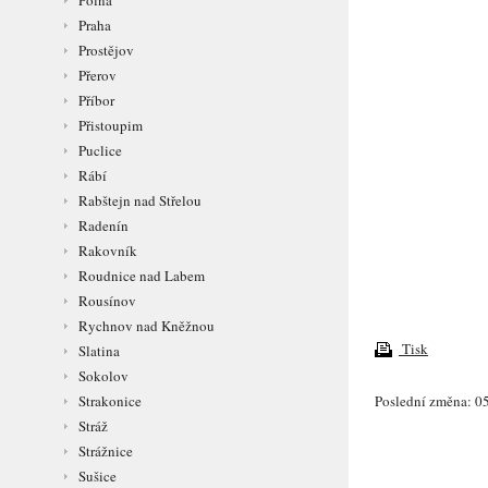
Polná
Praha
Prostějov
Přerov
Příbor
Přistoupim
Puclice
Rábí
Rabštejn nad Střelou
Radenín
Rakovník
Roudnice nad Labem
Rousínov
Rychnov nad Kněžnou
Tisk
Slatina
Sokolov
Poslední změna: 05
Strakonice
Stráž
Strážnice
Sušice