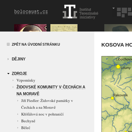
KOSOVA H
ZPĚT NA ÚVODNÍ STRÁNKU
DĚJINY
ZDROJE
Vzpomínky
ŽIDOVSKÉ KOMUNITY V ČECHÁCH A
NA MORAVĚ
Jiří Fiedler: Židovské památky v
Čechách a na Moravě
Křišťálová noc v pohraničí
Bechyně
Běleč