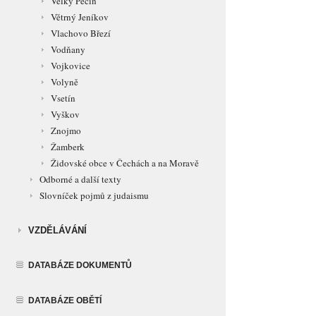
Velký Pěčín
Větrný Jeníkov
Vlachovo Březí
Vodňany
Vojkovice
Volyně
Vsetín
Vyškov
Znojmo
Žamberk
Židovské obce v Čechách a na Moravě
Odborné a další texty
Slovníček pojmů z judaismu
VZDĚLÁVÁNÍ
DATABÁZE DOKUMENTŮ
DATABÁZE OBĚTÍ