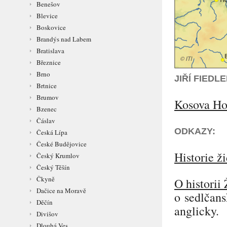
Benešov
Blevice
Boskovice
Brandýs nad Labem
Bratislava
Březnice
Brno
JIŘÍ FIED
Brtnice
Brumov
Kosova Ho
Bzenec
Čáslav
ODKAZY:
Česká Lípa
České Budějovice
Historie ž
Český Krumlov
Český Těšín
Čkyně
O historii
Dačice na Moravě
o sedlčans
Děčín
anglicky.
Divišov
Dlouhá Ves