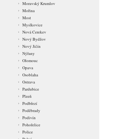
Moravský Krumlov
Mořina
Most
Myslkovice
Nová Cerekev
Nový Bydžov
Nový Jičín
Nýřany
Olomouc
Opava
Osoblaha
Ostrava
Pardubice
Plzeň
Podbřezí
Poděbrady
Podivín
Pohořelice
Police