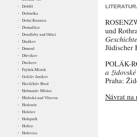
LITERATUR
Dobříš
Dobruška
ROSENZ
Dolní Kounice
Domažlice
und Rothr
Doudleby nad Orlicí
Geschichte
Dražkov
Jüdischer 
Drmoul
Dřevíkov
POLÁK-
Duchcov
Frýdek-Místek
a židovské
Golčův Jeníkov
Praha: Žid
Havlíčkův Brod
Heřmanův Městec
Návrat na 
Hluboká nad Vltavou
Hodonín
Holešov
Hořepník
Hořice
Hořovice