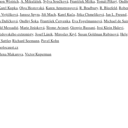
on Wistrich
,
A. Mikulášek
,
Sylva Součková
,
František Miška
,
Tomáš Pěkný
,
Ondře
Karel Kupka
,
Olga Hostovská
,
Karen Armstrongová
,
R. Bradbury
,
R. Bleefeld
,
Rober
 Vojtíšková
,
Janusz Spyra
,
Jiří Mach
,
Karel Kuča
,
Jitka Chmelíková
,
Jan L. Freund
a Daříčková
,
Ondřej Šoka
,
František Červenka
,
Eva Fogelmannová
,
Michael de Sai
ld Messadié
,
Marie Jirásková
,
Šlomo Avineri
,
Giorgio Bassani
,
Josi Klein Halevi
,
idovského extremisty
,
Josef Lánik
,
Miroslav Kryl
,
Susan Goldman Rubinová
,
Helg
Sattler
,
Richard Seemann
,
Pavel Kohn
holocaust.cz
lena Makarova
,
Victor Kuperman