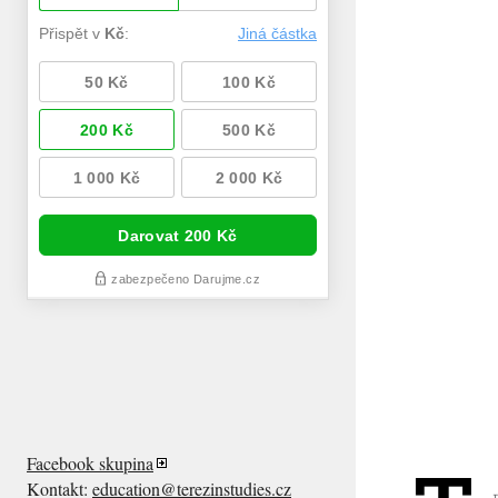
Facebook skupina
Kontakt:
education@terezinstudies.cz