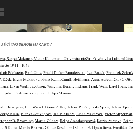
UJÍCÍ TAG
SERGEI MAKAROV
va, Sergei Makarov, Victor Kuperman: Universita přežití. Osvětová a kulturní činn
ghettu 1941 - 1945
akob Edelstein
,
Emil Utitz
,
Friedl Dicker-Brandeisová
,
Leo Baeck
,
František Zelen
Poláček
,
Elena Makarova
,
Franz Kahn
,
Camill Hoffmann
,
Anna Auředníčková
,
Otto
rmann
,
Ervín Weill
,
Jacobson
,
Woschin
,
Heinrich Klang
,
Frank Weis
,
Karel Fleisch
l Epstein
,
Salusova skupina
,
Philipa Manese
uth Bondyová
,
Elie Wiesel
,
Bruno Adler
,
Helena Petrův
,
Gerta Spies
,
Helena Epste
eorge Klein
,
Blanka Soukupová
,
Jan P. Kučera
,
Elena Makarova
,
Victor Kuperman
stopher R. Browning
,
Martin Gilbert
,
Helga Amesbergerová
,
Katrin Auerová
,
Brigit
á
,
Jiří Kosta
,
Martin Broszat
,
Günter Deschner
,
Deborah E. Lipstadtová
,
František Č