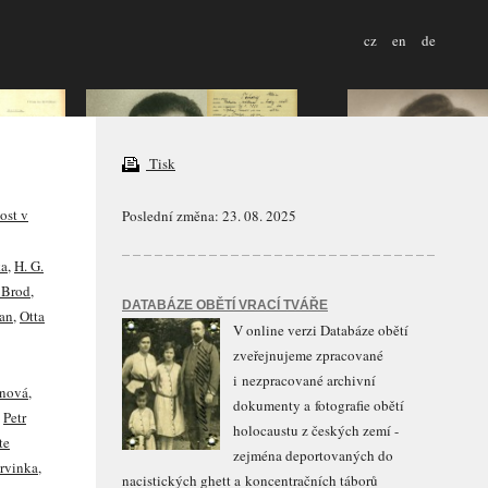
cz
en
de
Tisk
ost v
Poslední změna: 23. 08. 2025
ka
,
H. G.
 Brod
,
DATABÁZE OBĚTÍ VRACÍ TVÁŘE
man
,
Otta
V online verzi Databáze obětí
zveřejnujeme zpracované
i nezpracované archivní
inová
,
dokumenty a fotografie obětí
,
Petr
holocaustu z českých zemí -
te
zejména deportovaných do
ervinka
,
nacistických ghett a koncentračních táborů