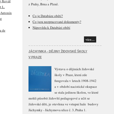
j Kovář
,
z Prahy, Brna a Plzně.
t L.
,
Antonín
Co je Databáze obětí?
nt
Co jsou nezpracované dokumenty?
Nápověda k Databázi obětí
a de
více…
JÁCHYMKA - DĚJINY ŽIDOVSKÉ ŠKOLY
V PRAZE
Výstava o dějinách židovské
školy v Praze, která zde
fungovala v letech 1908-1942
a v období nacistické okupace
se stala jedinou školou, ve které
mohli působit židovští pedagogové a učit se
židovské děti, je otevřena ve vstupní hale budovy
Jáchymky - Jáchymova ulice č. 3, Praha 1.