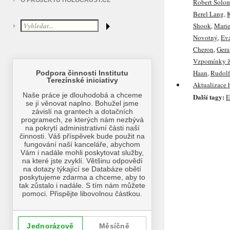
O PROJEKTU HOLOCAUST.CZ
Robert Solom
Berel Lang
,
Shook
,
Marie
Novotný
,
Ev
Cheron
,
Gera
Vzpomínky ž
Haan
,
Rudolf 
Aktualizace 
Další tagy:
E