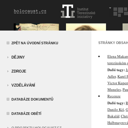
STRÁNKY OBSAH
ZPĚT NA ÚVODNÍ STRÁNKU
Elena Makaro
DĚJINY
terezínském 
Další tagy:
J
ZDROJE
Adler
,
Karel 
Victor Kupe
VZDĚLÁVÁNÍ
Muneles
,
Pau
Recenze
DATABÁZE DOKUMENTŮ
Další tagy:
R
Danilo Kiš
,
G
DATABÁZE OBĚTÍ
Bakalář
,
Chri
Halbmayrov