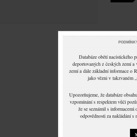
PODMÍNK
Databáze obětí nacistického 
deportovaných z českých zemí a v
zemí a dále základní informace o R
jako vězni v takzvaném „
Upozorňujeme, že databáze obsahuje
vzpomínání s respektem vůči pozůs
že se seznámil s informacemi 
odpovědnosti za nakládání s m