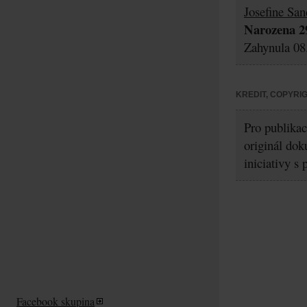
Josefine San
Narozena 29
Zahynula 08.
KREDIT, COPYRI
Pro publikac
originál dok
iniciativy 
Facebook skupina