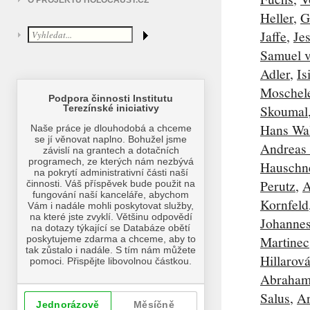
O PROJEKTU HOLOCAUST.CZ
Heller
,
G
Jaffe
,
Je
Samuel 
Adler
,
Is
Moschel
Skoumal
Hans Wal
Andreas L
Hauschn
Perutz
,
A
Kornfeld
Johannes
Martinec
Hillarov
Abraham
Salus
,
A