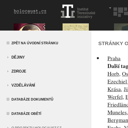
STRÁNKY O
ZPĚT NA ÚVODNÍ STRÁNKU
Praha
DĚJINY
Další ta
ZDROJE
Horb
,
Os
Ezechiel
VZDĚLÁVÁNÍ
Krása
,
Ji
Werfel
,
E
DATABÁZE DOKUMENTŮ
Friedlän
Muneles
DATABÁZE OBĚTÍ
Bergma
Fuchs
,
V