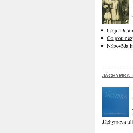
Co je Datab
Co jsou ne
Nápověda k 
JÁCHYMKA -
Jáchymova ulic