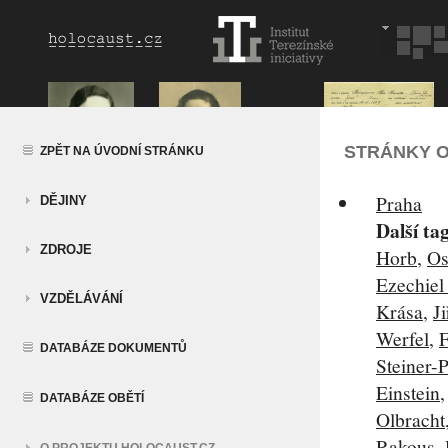
STRÁNKY O
ZPĚT NA ÚVODNÍ STRÁNKU
Praha
DĚJINY
Další ta
ZDROJE
Horb
,
Os
Ezechiel
VZDĚLÁVÁNÍ
Krása
,
Ji
Werfel
,
F
DATABÁZE DOKUMENTŮ
Steiner-
Einstein
DATABÁZE OBĚTÍ
Olbracht
Rakous
,