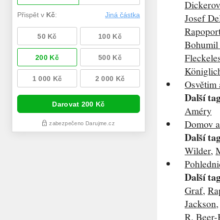
Dickerov
Josef De
Rapopor
Bohumil
Fleckele
Königlic
Osvětim 
Další ta
Améry
Domov a 
Další ta
Wilder
,
Pohledni
Další ta
Graf
,
Ra
Jackson
R. Beer