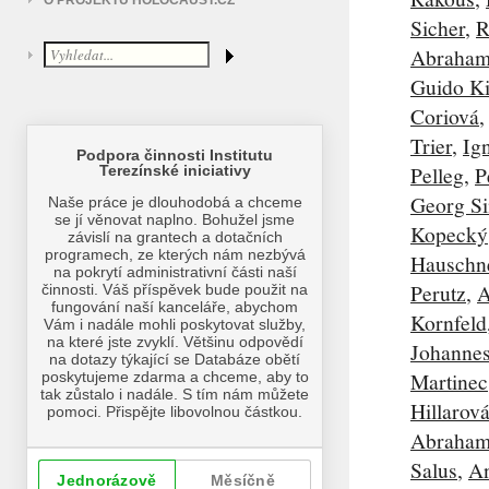
O PROJEKTU HOLOCAUST.CZ
Sicher
,
R
Abraham
Guido K
Coriová
Trier
,
Ig
Pelleg
,
P
Georg Si
Kopecký
Hauschn
Perutz
,
A
Kornfeld
Johannes
Martinec
Hillarov
Abraham
Salus
,
A