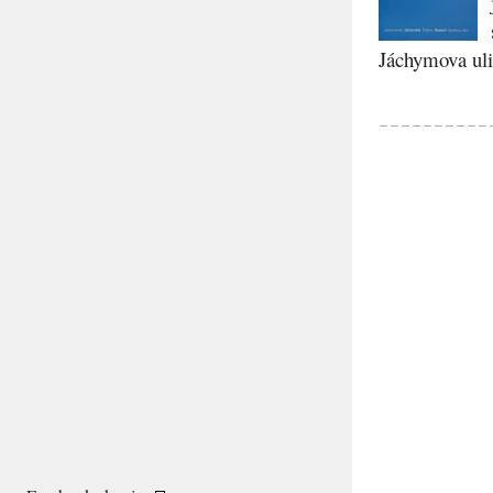
Jáchymova ulic