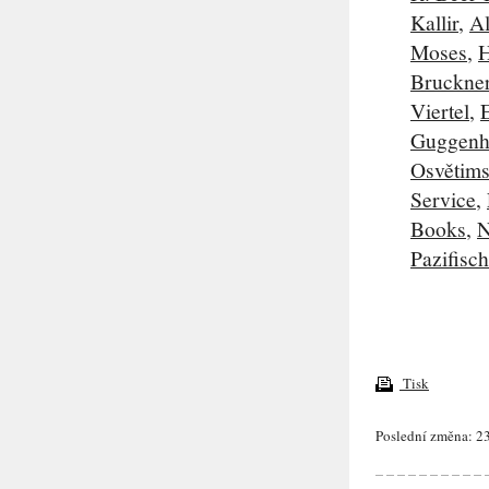
Kallir
,
Al
Moses
,
H
Bruckne
Viertel
,
Guggenh
Osvětimsk
Service
,
Books
,
N
Pazifisc
Tisk
Poslední změna: 23