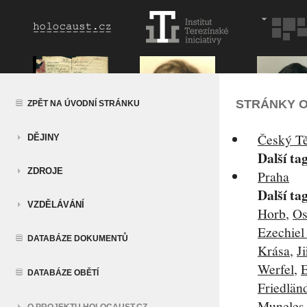
STRÁNKY O
ZPĚT NA ÚVODNÍ STRÁNKU
Český Tě
DĚJINY
Další ta
ZDROJE
Praha
Další ta
VZDĚLÁVÁNÍ
Horb
,
Os
Ezechiel
DATABÁZE DOKUMENTŮ
Krása
,
Ji
Werfel
,
E
DATABÁZE OBĚTÍ
Friedlän
Muneles