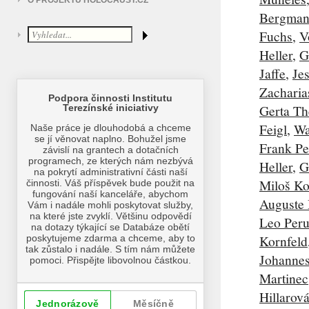
O PROJEKTU HOLOCAUST.CZ
Bergma
Fuchs
,
V
Heller
,
G
Jaffe
,
Je
Zacharia
Gerta Th
Feigl
,
Wa
Frank Pe
Heller
,
G
Miloš K
Auguste
Leo Peru
Kornfeld
Johannes
Martinec
Hillarov