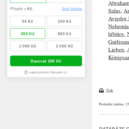
Abraham
Salus
,
A
Avigdor
Nehemias
hřbitov
,
Gutfreu
Lieben
,
Königsaa
Tisk
Poslední změna: 23