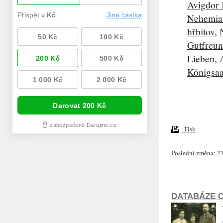
Avigdor
Nehemias
hřbitov
,
Gutfreu
Lieben
,
Königsaa
Tisk
Poslední změna: 23
DATABÁZE O