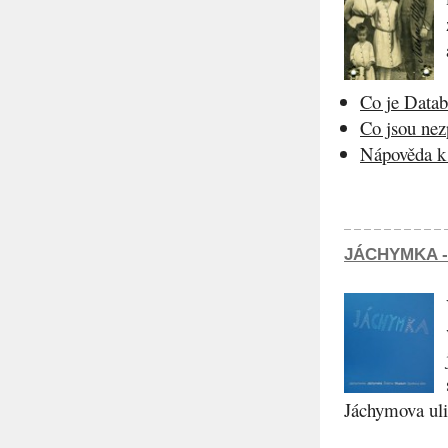
Co je Datab
Co jsou ne
Nápověda k 
JÁCHYMKA -
Jáchymova ulic