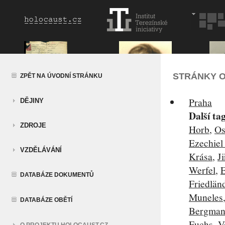
STRÁNKY O
ZPĚT NA ÚVODNÍ STRÁNKU
Praha
DĚJINY
Další ta
ZDROJE
Horb
,
Os
Ezechiel
VZDĚLÁVÁNÍ
Krása
,
Ji
Werfel
,
E
DATABÁZE DOKUMENTŮ
Friedlän
Muneles
DATABÁZE OBĚTÍ
Bergma
Fuchs
,
V