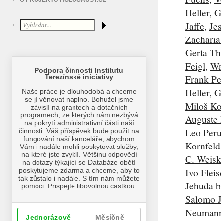
O PROJEKTU HOLOCAUST.CZ
Heller
,
G
Jaffe
,
Je
Zacharia
Gerta Th
Feigl
,
Wa
Frank Pe
Heller
,
G
Miloš K
Auguste
Leo Peru
Kornfeld
C. Weisk
Ivo Flei
Jehuda b
Salomo 
Neuman