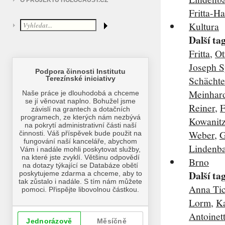
O PROJEKTU HOLOCAUST.CZ
Fritta-H
Kultura
Další ta
Fritta
,
Ot
Joseph S
Schächte
Meinhar
Reiner
,
F
Kowanit
Weber
,
G
Lindenb
Brno
Další ta
Anna Ti
Lorm
,
Ka
Antoinet