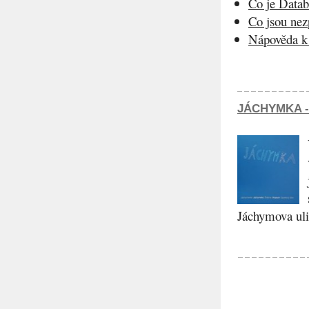
Co je Datab
Co jsou ne
Nápověda k 
JÁCHYMKA -
Jáchymova ulic