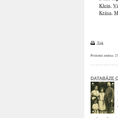
Klein
,
Vi
Krása
,
M
Tisk
Poslední změna: 23
DATABÁZE O