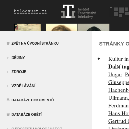
STRÁNKY O
ZPĚT NA ÚVODNÍ STRÁNKU
Kultur in
DĚJINY
Další ta
ZDROJE
Ungar
,
P
Giuseppe
VZDĚLÁVÁNÍ
Hachenb
Ullmann
DATABÁZE DOKUMENTŮ
Ferdinan
Hans Ho
DATABÁZE OBĚTÍ
Gertrud 
Lindenb