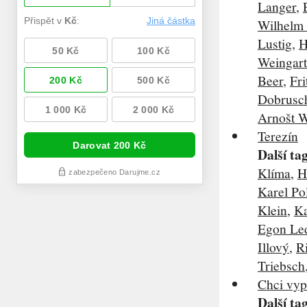
Langer
,
Wilhelm 
Lustig
,
H
Weingar
Beer
,
Fr
Dobrusc
Arnošt W
Terezín
Další ta
Klíma
,
H
Karel Po
Klein
,
Ka
Egon Le
Illový
,
R
Triebsch
Chci vyp
Další ta