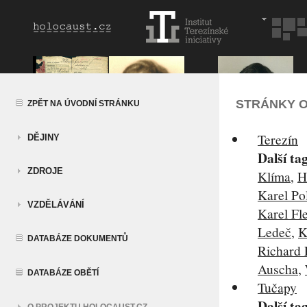
STRÁNKY O
ZPĚT NA ÚVODNÍ STRÁNKU
Terezín
DĚJINY
Další ta
ZDROJE
Klíma
,
H
Karel Po
VZDĚLÁVÁNÍ
Karel Fl
Ledeč
,
K
DATABÁZE DOKUMENTŮ
Richard 
Auscha
,
DATABÁZE OBĚTÍ
Tučapy
Další ta