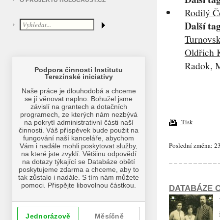
O PROJEKTU HOLOCAUST.CZ
Rodilý Če
Další ta
Turnovs
Oldřich 
Radok
,
M
Tisk
Poslední změna: 23
DATABÁZE O