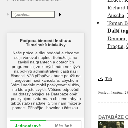
O PROJEKTU HOLOCAUST.CZ
Richard 
Auscha
,
Toman B
Další ta
Demner
Prague
,
Tisk
Poslední změna: 23
DATABÁZE O