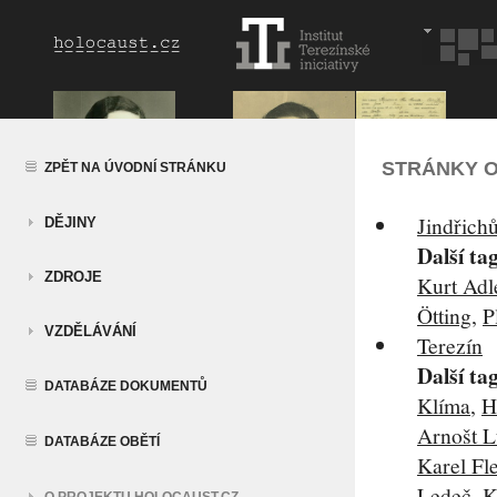
STRÁNKY O
ZPĚT NA ÚVODNÍ STRÁNKU
Jindřich
DĚJINY
Další ta
ZDROJE
Kurt Adl
Ötting
,
P
VZDĚLÁVÁNÍ
Terezín
Další ta
DATABÁZE DOKUMENTŮ
Klíma
,
H
Arnošt L
DATABÁZE OBĚTÍ
Karel Fl
Ledeč
,
K