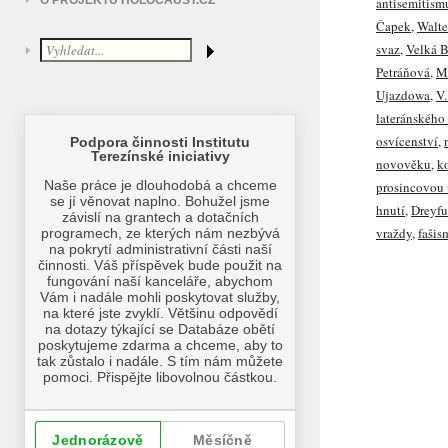
O PROJEKTU HOLOCAUST.CZ
antisemitism
Čapek
,
Walte
svaz
,
Velká B
Petráňová
,
M
Ujazdowa
,
V.
lateránského
osvícenství
,
novověku
,
k
prosincovou 
hnutí
,
Dreyfu
vraždy
,
fašis