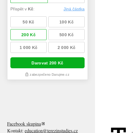
Facebook skupina
Kontakt:
education@terezinstudies.cz