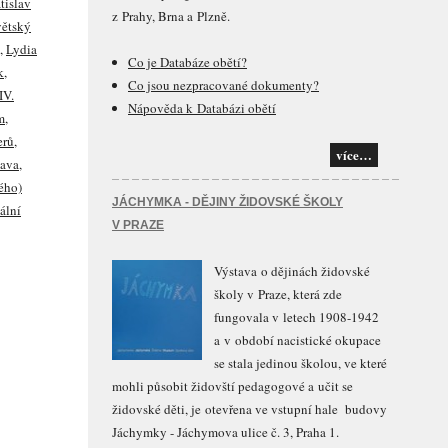
tislav
z Prahy, Brna a Plzně.
ětský
,
Lydia
Co je Databáze obětí?
k
,
Co jsou nezpracované dokumenty?
IV.
Nápověda k Databázi obětí
m
,
erů
,
více…
tava
,
ého)
JÁCHYMKA - DĚJINY ŽIDOVSKÉ ŠKOLY
uální
V PRAZE
Výstava o dějinách židovské
školy v Praze, která zde
fungovala v letech 1908-1942
a v období nacistické okupace
se stala jedinou školou, ve které
mohli působit židovští pedagogové a učit se
židovské děti, je otevřena ve vstupní hale budovy
Jáchymky - Jáchymova ulice č. 3, Praha 1.