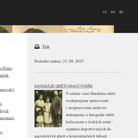
cz
en
de
Tisk
Poslední změna: 23. 08. 2025
u Písku
,
uklík
,
DATABÁZE OBĚTÍ VRACÍ TVÁŘE
 Janovský
,
V online verzi Databáze obětí
zveřejnujeme zpracované
ů
,
i nezpracované archivní
ských
dokumenty a fotografie obětí
ancipace
,
holocaustu z českých zemí -
,
zejména deportovaných do
es
,
nacistických ghett a koncentračních táborů