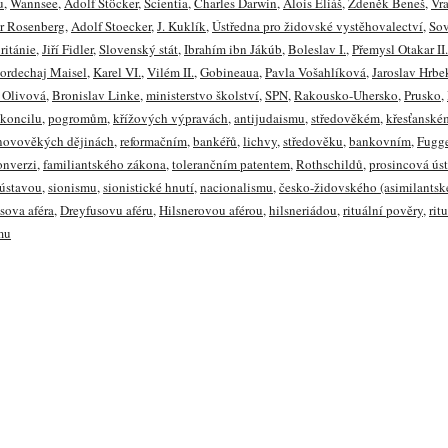
u
,
Wannsee
,
Adolf Stöcker
,
Scientia
,
Charles Darwin
,
Alois Eliáš
,
Zdeněk Beneš
,
Vra
r Rosenberg
,
Adolf Stoecker
,
J. Kuklík
,
Ústředna pro židovské vystěhovalectví
,
Sov
ritánie
,
Jiří Fidler
,
Slovenský stát
,
Ibrahím ibn Jákúb
,
Boleslav I.
,
Přemysl Otakar II.
ordechaj Maisel
,
Karel VI.
,
Vilém II.
,
Gobineaua
,
Pavla Vošahlíková
,
Jaroslav Hrbe
 Olivová
,
Bronislav Linke
,
ministerstvo školství
,
SPN
,
Rakousko-Uhersko
,
Prusko
,
 koncilu
,
pogromům
,
křížových výpravách
,
antijudaismu
,
středověkém
,
křesťanské
novověkých dějinách
,
reformačním
,
bankéřů
,
lichvy
,
středověku
,
bankovním
,
Fugg
onverzi
,
familiantského zákona
,
tolerančním patentem
,
Rothschildů
,
prosincová ús
ústavou
,
sionismu
,
sionistické hnutí
,
nacionalismu
,
česko-židovského (asimilantsk
sova aféra
,
Dreyfusovu aféru
,
Hilsnerovou aférou
,
hilsneriádou
,
rituální pověry
,
rit
mu