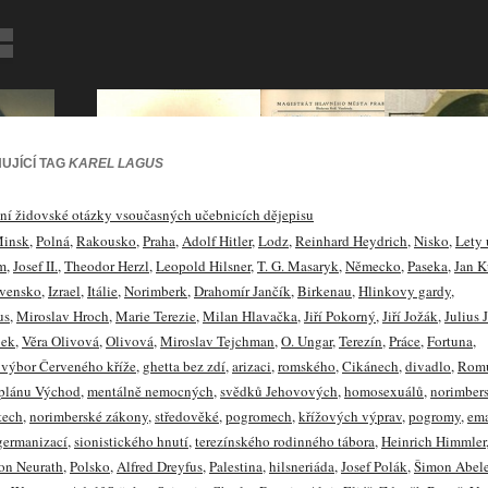
UJÍCÍ TAG
KAREL LAGUS
ní židovské otázky vsoučasných učebnicích dějepisu
insk
,
Polná
,
Rakousko
,
Praha
,
Adolf Hitler
,
Lodz
,
Reinhard Heydrich
,
Nisko
,
Lety 
m
,
Josef II.
,
Theodor Herzl
,
Leopold Hilsner
,
T. G. Masaryk
,
Německo
,
Paseka
,
Jan K
vensko
,
Izrael
,
Itálie
,
Norimberk
,
Drahomír Jančík
,
Birkenau
,
Hlinkovy gardy
,
us
,
Miroslav Hroch
,
Marie Terezie
,
Milan Hlavačka
,
Jiří Pokorný
,
Jiří Jožák
,
Julius
bek
,
Věra Olivová
,
Olivová
,
Miroslav Tejchman
,
O. Ungar
,
Terezín
,
Práce
,
Fortuna
,
výbor Červeného kříže
,
ghetta bez zdí
,
arizaci
,
romského
,
Cikánech
,
divadlo
,
Rom
 plánu Východ
,
mentálně nemocných
,
svědků Jehovových
,
homosexuálů
,
norimber
tech
,
norimberské zákony
,
středověké
,
pogromech
,
křížových výprav
,
pogromy
,
em
germanizací
,
sionistického hnutí
,
terezínského rodinného tábora
,
Heinrich Himmler
on Neurath
,
Polsko
,
Alfred Dreyfus
,
Palestina
,
hilsneriáda
,
Josef Polák
,
Šimon Abel