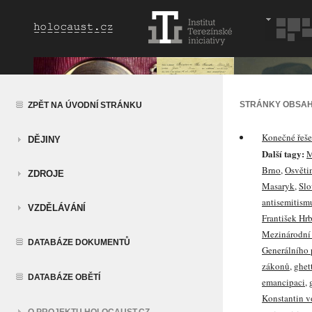
STRÁNKY OBSAH
ZPĚT NA ÚVODNÍ STRÁNKU
Konečné řeše
DĚJINY
Další tagy:
M
Brno
,
Osvěti
ZDROJE
Masaryk
,
Slo
antisemitism
VZDĚLÁVÁNÍ
František Hr
Mezinárodní 
DATABÁZE DOKUMENTŮ
Generálního
zákonů
,
ghet
DATABÁZE OBĚTÍ
emancipaci
,
Konstantin v