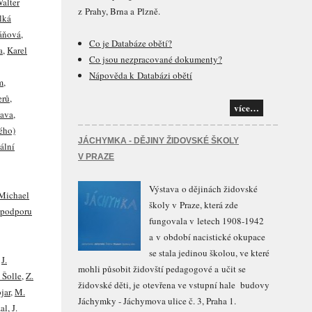
alter
z Prahy, Brna a Plzně.
lká
ráňová
,
Co je Databáze obětí?
a
,
Karel
Co jsou nezpracované dokumenty?
Nápověda k Databázi obětí
m
,
erů
,
více…
tava
,
ého)
JÁCHYMKA - DĚJINY ŽIDOVSKÉ ŠKOLY
uální
V PRAZE
Výstava o dějinách židovské
Michael
školy v Praze, která zde
 podporu
fungovala v letech 1908-1942
a v období nacistické okupace
se stala jedinou školou, ve které
,
J.
mohli působit židovští pedagogové a učit se
 Šolle
,
Z.
židovské děti, je otevřena ve vstupní hale budovy
jar
,
M.
Jáchymky - Jáchymova ulice č. 3, Praha 1.
zal
,
J.