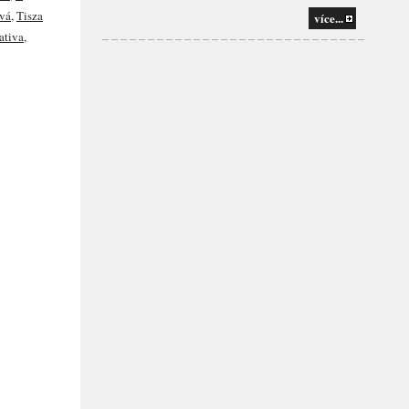
vá
,
Tisza
více...
ativa
,