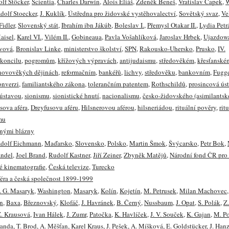
lf Stöcker
,
Scientia
,
Charles Darwin
,
Alois Eliáš
,
Zdeněk Beneš
,
Vratislav Čapek
,
W
dolf Stoecker
,
J. Kuklík
,
Ústředna pro židovské vystěhovalectví
,
Sovětský svaz
,
Ve
 Fidler
,
Slovenský stát
,
Ibrahím ibn Jákúb
,
Boleslav I.
,
Přemysl Otakar II.
,
Lydia Pet
aisel
,
Karel VI.
,
Vilém II.
,
Gobineaua
,
Pavla Vošahlíková
,
Jaroslav Hrbek
,
Ujazdow
ivová
,
Bronislav Linke
,
ministerstvo školství
,
SPN
,
Rakousko-Uhersko
,
Prusko
,
IV.
 koncilu
,
pogromům
,
křížových výpravách
,
antijudaismu
,
středověkém
,
křesťanské
novověkých dějinách
,
reformačním
,
bankéřů
,
lichvy
,
středověku
,
bankovním
,
Fugg
onverzi
,
familiantského zákona
,
tolerančním patentem
,
Rothschildů
,
prosincová ús
ústavou
,
sionismu
,
sionistické hnutí
,
nacionalismu
,
česko-židovského (asimilantsk
sova aféra
,
Dreyfusovu aféru
,
Hilsnerovou aférou
,
hilsneriádou
,
rituální pověry
,
rit
mu
enými blázny
dolf Eichmann
,
Maďarsko
,
Slovensko
,
Polsko
,
Martin Šmok
,
Švýcarsko
,
Petr Bok
,
ndel
,
Joel Brand
,
Rudolf Kastner
,
Jiří Zeiner
,
Zbyněk Matějů
,
Národní fond ČR pro
ké kinematografie
,
Česká televize
,
Turecko
féra a česká společnost 1899-1999
. G. Masaryk
,
Washington
,
Masaryk
,
Kolín
,
Kojetín
,
M. Petrusek
,
Milan Machovec
n
,
Baxa
,
Březnovský
,
Klofáč
,
J. Havránek
,
B. Černý
,
Nussbaum
,
J. Opat
,
S. Polák
,
Z.
. Krausová
,
Ivan Hálek
,
J. Zumr
,
Patočka
,
K. Havlíček
,
J. V. Souček
,
K. Gajan
,
M. Po
randa
,
T. Brod
,
A. Měšťan
,
Karel Kraus
,
J. Pešek
,
A. Míšková
,
E. Goldstücker
,
J. Han