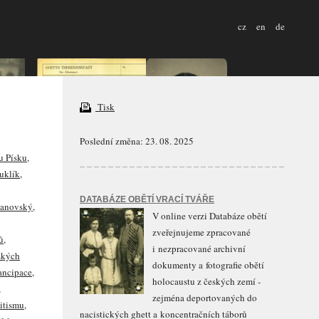
cz
en
de
Tisk
Poslední změna: 23. 08. 2025
u Písku
,
uklík
,
DATABÁZE OBĚTÍ VRACÍ TVÁŘE
 Janovský
,
V online verzi Databáze obětí
zveřejnujeme zpracované
ů
,
i nezpracované archivní
ských
dokumenty a fotografie obětí
ancipace
,
holocaustu z českých zemí -
,
zejména deportovaných do
itismu
,
nacistických ghett a koncentračních táborů