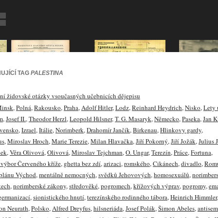
UJÍCÍ TAG
PALESTINA
ní židovské otázky vsoučasných učebnicích dějepisu
insk
,
Polná
,
Rakousko
,
Praha
,
Adolf Hitler
,
Lodz
,
Reinhard Heydrich
,
Nisko
,
Lety 
m
,
Josef II.
,
Theodor Herzl
,
Leopold Hilsner
,
T. G. Masaryk
,
Německo
,
Paseka
,
Jan K
vensko
,
Izrael
,
Itálie
,
Norimberk
,
Drahomír Jančík
,
Birkenau
,
Hlinkovy gardy
,
us
,
Miroslav Hroch
,
Marie Terezie
,
Milan Hlavačka
,
Jiří Pokorný
,
Jiří Jožák
,
Julius
bek
,
Věra Olivová
,
Olivová
,
Miroslav Tejchman
,
O. Ungar
,
Terezín
,
Práce
,
Fortuna
,
výbor Červeného kříže
,
ghetta bez zdí
,
arizaci
,
romského
,
Cikánech
,
divadlo
,
Rom
 plánu Východ
,
mentálně nemocných
,
svědků Jehovových
,
homosexuálů
,
norimber
tech
,
norimberské zákony
,
středověké
,
pogromech
,
křížových výprav
,
pogromy
,
em
germanizací
,
sionistického hnutí
,
terezínského rodinného tábora
,
Heinrich Himmler
on Neurath
,
Polsko
,
Alfred Dreyfus
,
hilsneriáda
,
Josef Polák
,
Šimon Abeles
,
antisem