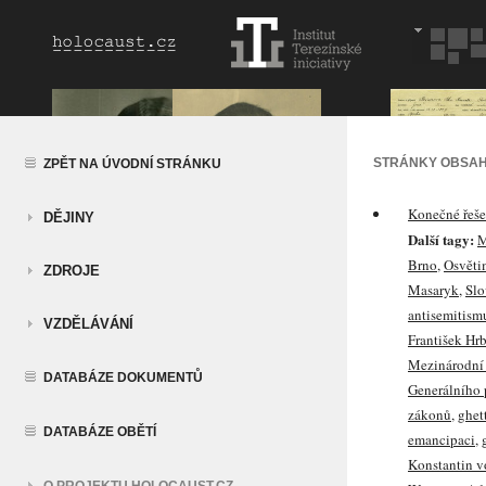
STRÁNKY OBSAH
ZPĚT NA ÚVODNÍ STRÁNKU
Konečné řeše
DĚJINY
Další tagy:
M
Brno
,
Osvěti
ZDROJE
Masaryk
,
Slo
antisemitism
VZDĚLÁVÁNÍ
František Hr
Mezinárodní 
DATABÁZE DOKUMENTŮ
Generálního
zákonů
,
ghet
DATABÁZE OBĚTÍ
emancipaci
,
Konstantin v