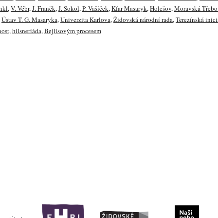
nkl
,
V. Vébr
,
J. Franěk
,
J. Sokol
,
P. Vašíček
,
Kfar Masaryk
,
Holešov
,
Moravská Třebo
,
Ústav T. G. Masaryka
,
Univerzita Karlova
,
Židovská národní rada
,
Terezínská inici
nost
,
hilsneriáda
,
Bejlisovým procesem