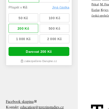
Pekař
,
M. Fra
Eszlar
,
Kyjev
česká společ
Facebook skupina
Kontakt:
education@terezinstudies.cz