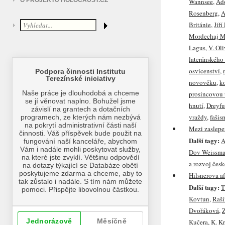
O PROJEKTU HOLOCAUST.CZ
Wannsee
,
Ado
Rosenberg
,
A
Británie
,
Jiří
Mordechaj M
Lagus
,
V. Ol
lateránského
osvícenství
,
novověku
,
k
prosincovou 
hnutí
,
Dreyfu
vraždy
,
fašis
Mezi zaslep
Další tagy:
A
Dov Weissma
a rozvoj čes
Hilsnerova a
Další tagy:
T
Kovtun
,
Raší
Dvořáková
,
Z
Kučera
,
K. K