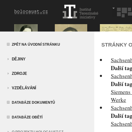
STRÁNKY O
ZPĚT NA ÚVODNÍ STRÁNKU
Sachsen
DĚJINY
Další ta
ZDROJE
Sachsen
Další ta
VZDĚLÁVÁNÍ
Siemens
Werke
DATABÁZE DOKUMENTŮ
Sachsen
Další ta
DATABÁZE OBĚTÍ
Sachsen