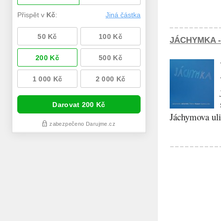
JÁCHYMKA -
Jáchymova ulic