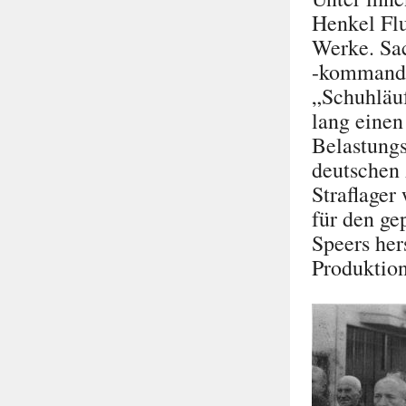
Henkel Fl
Werke. Sac
-kommando
„Schuhläu
lang eine
Belastungs
deutschen 
Straflager
für den ge
Speers her
Produktion