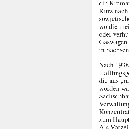
ein Kremat
Kurz nach
sowjetisch
wo die mei
oder verhu
Gaswagen v
in Sachsen
Nach 1938
Häftlingsg
die aus „r
worden war
Sachsenhau
Verwaltung
Konzentrat
zum Hauptq
Als Vorzei