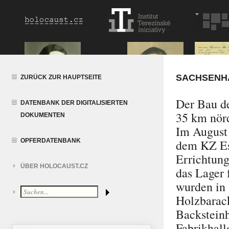
SACHSENH
ZURÜCK ZUR HAUPTSEITE
Der Bau de
DATENBANK DER DIGITALISIERTEN
35 km nör
DOKUMENTEN
Im August
OPFERDATENBANK
dem KZ Est
Errichtun
ÜBER HOLOCAUST.CZ
das Lager f
wurden in 
Holzbarack
Backsteinh
Fabrikhall