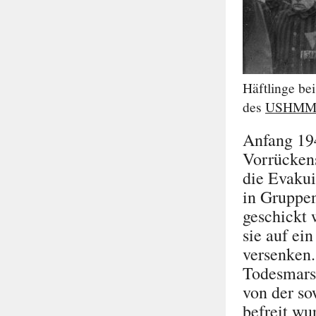
Häftlinge be
des
USHM
Anfang 194
Vorrückens
die Evakui
in Gruppe
geschickt 
sie auf ei
versenken.
Todesmarsc
von der s
befreit wu