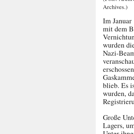
Archives.)
Im Januar 
mit dem Ba
Vernichtun
wurden die
Nazi-Beamt
veranscha
erschossen
Gaskammer 
blieb. Es 
wurden, da
Registrier
Große Unte
Lagers, um
Unter ihne