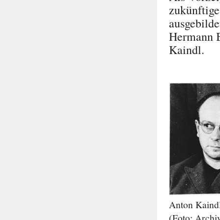
zukünftig
ausgebild
Hermann B
Kaindl.
Anton Kaindl
(Foto: Arch