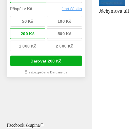
Jáchymova ulic
Facebook skupina