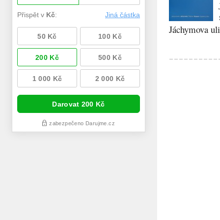
Jáchymova ulic