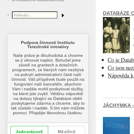
O PROJEKTU HOLOCAUST.CZ
DATABÁZE O
Co je Datab
Co jsou ne
Nápověda k 
JÁCHYMKA -