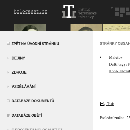
STRÁNKY OBSAH
ZPĚT NA ÚVODNÍ STRÁNKU
Malešov
DĚJINY
Další tagy:
F
Kohl-Janowi
ZDROJE
VZDĚLÁVÁNÍ
DATABÁZE DOKUMENTŮ
Tisk
DATABÁZE OBĚTÍ
Poslední změna: 23