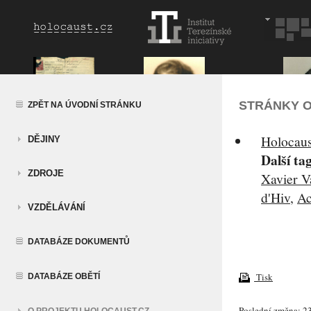
STRÁNKY O
ZPĚT NA ÚVODNÍ STRÁNKU
Holocaus
DĚJINY
Další ta
ZDROJE
Xavier Va
d'Hiv
,
Ac
VZDĚLÁVÁNÍ
DATABÁZE DOKUMENTŮ
Tisk
DATABÁZE OBĚTÍ
Poslední změna: 23