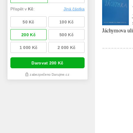
Jáchymova ulic