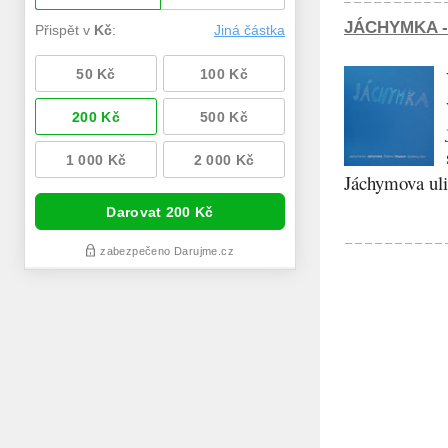
JÁCHYMKA -
Jáchymova ulic