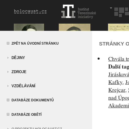
STRÁNKY O
ZPĚT NA ÚVODNÍ STRÁNKU
Chvála t
DĚJINY
Další ta
ZDROJE
Jiráskov
Kafky
,
J
VZDĚLÁVÁNÍ
Krejcar
,
nad Úpo
DATABÁZE DOKUMENTŮ
Akademis
DATABÁZE OBĚTÍ