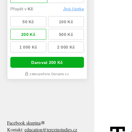
Facebook skupina
Kontakt:
education@terezinstudies.cz