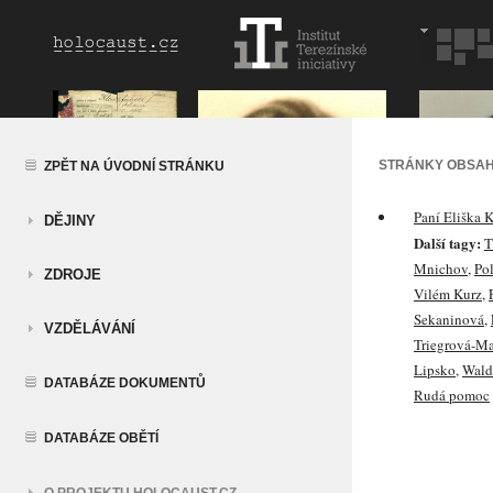
STRÁNKY OBSAH
ZPĚT NA ÚVODNÍ STRÁNKU
Paní Eliška K
DĚJINY
Další tagy:
T
Mnichov
,
Po
ZDROJE
Vilém Kurz
,
Sekaninová
,
VZDĚLÁVÁNÍ
Triegrová-M
Lipsko
,
Wald
DATABÁZE DOKUMENTŮ
Rudá pomoc
DATABÁZE OBĚTÍ