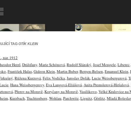
UJÍCÍ TAG
OTÍK KLEIN
., nar. 1912
heodor Herzl
,
Drážďany
,
Marie Schönová
,
Rudolf Slánský
,
Josef Mengele
,
Liberec
,
lsko
,
František Halas
,
Gideon Klein
,
Martin Buber
,
Bergen-Belsen
,
Emanuel Klein
,
Firkušný
,
Růžena Kurzová
,
Felix Vodička
,
Jaroslav Dolák
,
Lucie Weissbergerová
,
T
Lucie
,
Hana Weissbergerovy
,
Eva Langová-Eliášová
,
Anita Premslerová-Hiršalová
,
artonová
,
Přerov na Moravě
,
Koryčany na Moravě
,
Vasilikovo
,
Velké Kralovice na
heim
,
Kurzbach
,
Trachtenberg
,
Wohlau
,
Parchwitz
,
Lignitz
,
Görlitz
,
Mladá Bolesla