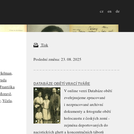
cz
en
de
Tisk
Poslední změna: 23. 08. 2025
Heřman
,
ruda
DATABÁZE OBĚTÍ VRACÍ TVÁŘE
Františka
V online verzi Databáze obětí
 Moravě
,
zveřejnujeme zpracované
v
,
Včela
,
i nezpracované archivní
dokumenty a fotografie obětí
holocaustu z českých zemí -
zejména deportovaných do
nacistických ghett a koncentračních táborů