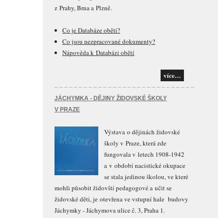
z Prahy, Brna a Plzně.
Co je Databáze obětí?
Co jsou nezpracované dokumenty?
Nápověda k Databázi obětí
více…
JÁCHYMKA - DĚJINY ŽIDOVSKÉ ŠKOLY
V PRAZE
Výstava o dějinách židovské
školy v Praze, která zde
fungovala v letech 1908-1942
a v období nacistické okupace
se stala jedinou školou, ve které
mohli působit židovští pedagogové a učit se
židovské děti, je otevřena ve vstupní hale budovy
Jáchymky - Jáchymova ulice č. 3, Praha 1.