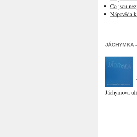
Co jsou ne
Nápověda k 
JÁCHYMKA -
Jáchymova ulic