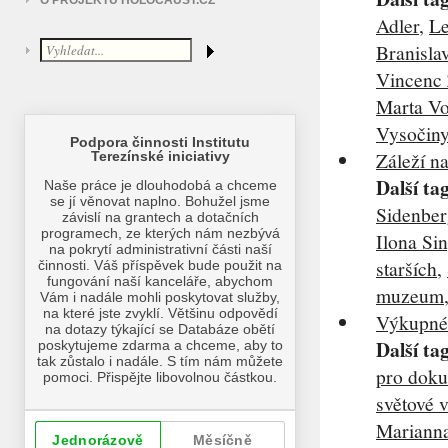
O PROJEKTU HOLOCAUST.CZ
Adler
,
Le
Branisla
Vincenc 
Marta V
Vysočiny
Záleží na
Další ta
Sidenber
Ilona Si
starších
,
muzeum
Výkupné 
Další ta
pro doku
světové 
Mariann