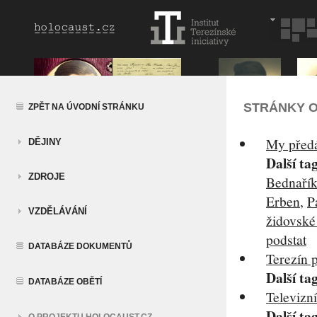
STRÁNKY O
ZPĚT NA ÚVODNÍ STRÁNKU
My před
DĚJINY
Další ta
ZDROJE
Bednaří
Erben
,
P
VZDĚLÁVÁNÍ
židovské
podstat
DATABÁZE DOKUMENTŮ
Terezín p
Další ta
DATABÁZE OBĚTÍ
Televizn
Další ta