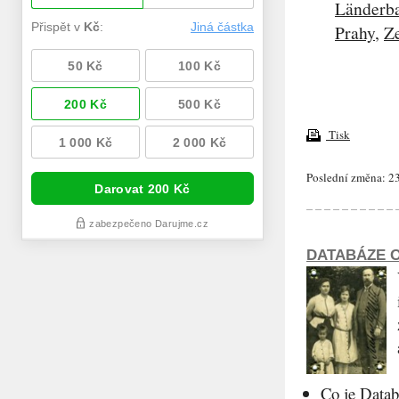
Länderb
Prahy
,
Z
Tisk
Poslední změna: 23
DATABÁZE O
Co je Datab