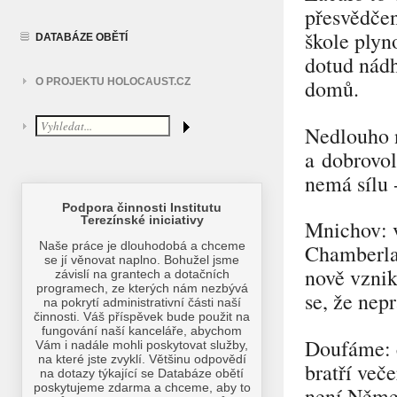
přesvědčen
škole plyn
DATABÁZE OBĚTÍ
dotud nádh
domů.
O PROJEKTU HOLOCAUST.CZ
Nedlouho n
a dobrovol
nemá sílu 
Mnichov: v
Chamberlai
nově vznik
se, že nep
Doufáme: c
bratří več
není Němec