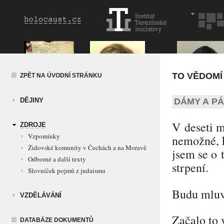
TO VĚDOMÍ
ZPĚT NA ÚVODNÍ STRÁNKU
DĚJINY
DÁMY A P
V deseti m
ZDROJE
Vzpomínky
nemožné, k
Židovské komunity v Čechách a na Moravě
jsem se o 
Odborné a další texty
strpení.
Slovníček pojmů z judaismu
Budu mluvi
VZDĚLÁVÁNÍ
Začalo to 
DATABÁZE DOKUMENTŮ