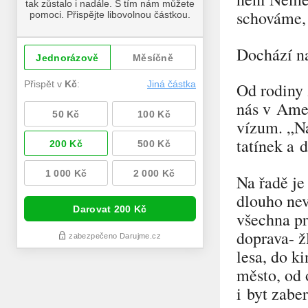
schováme,
Dochází na
Od rodiny 
nás v Amer
vízum.
„Ná
tatínek a 
Na řadě je
dlouho nev
všechna pr
doprava- ž
lesa, do k
město, od 
i byt zabe