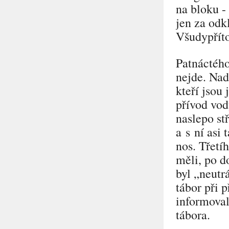
na bloku - 
jen za odk
Všudypříto
Patnáctého
nejde. Na
kteří jsou 
přívod vod
naslepo stř
a s ní asi 
nos. Třetí
měli, po d
byl
„neutr
tábor při 
informoval
tábora.