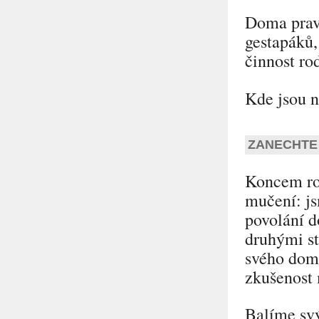
Doma pravi
gestapáků,
činnost ro
Kde jsou n
ZANECHTE 
Koncem rok
mučení: js
povolání d
druhými st
svého domo
zkušenost 
Balíme svý