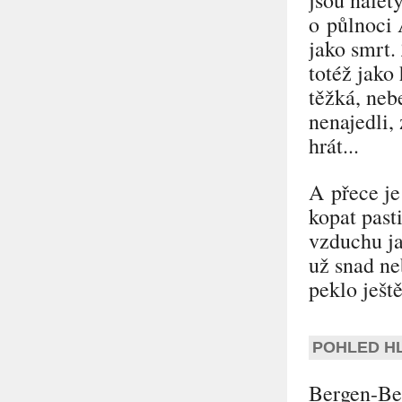
o půlnoci 
jako smrt.
totéž jako
těžká, neb
nenajedli,
hrát...
A přece je
kopat past
vzduchu jak
už snad ne
peklo ješt
POHLED H
Bergen-Bel