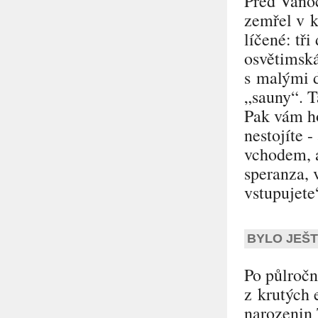
Před Váno
zemřel v k
líčené: tř
osvětimská
s malými d
„sauny“
. 
Pak vám ho
nestojíte 
vchodem, 
speranza, 
vstupujete
BYLO JEŠ
Po půlročn
z krutých 
narozenin 