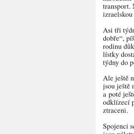
transport.
izraelsko
Asi tři tý
dobře“
, pí
rodinu důk
lístky dos
týdny do p
Ale ještě 
jsou ještě
a poté ješ
odklízecí 
ztraceni.
Spojenci s
jsou nálet