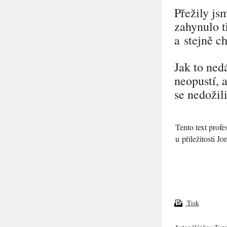
Přežily js
zahynulo t
a stejně ch
Jak to ned
neopustí, 
se nedožil
Tento text prof
u příležitosti 
Tisk