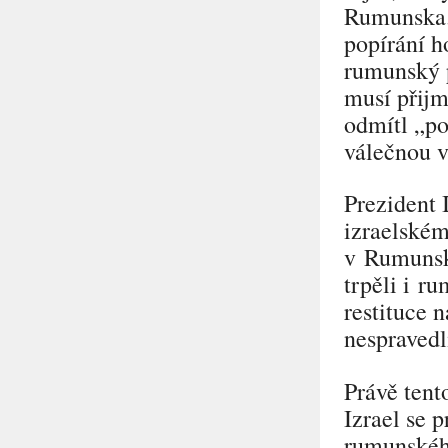
Rumunska. 
popírání h
rumunský 
musí přijm
odmítl
„po
válečnou 
Prezident 
izraelském
v Rumunsk
trpěli i r
restituce 
nespravedl
Právě ten
Izrael se 
rumunského