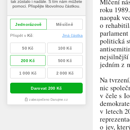
Mlčení nás
roku 1989
naopak ved
o rehabiti
parlament 
politická 
antisemiti
nejsilnějš
jedním z n
Na tvrzen
nic společ
v čele s I
demokratem
v letech 
reprezenta
o jev, kte