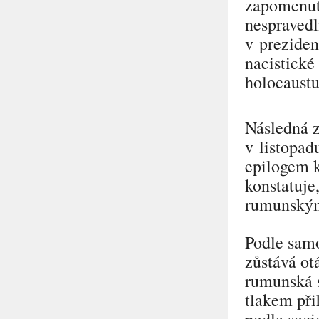
zapomenut
nespravedl
v preziden
nacistické
holocaustu
Následná z
v listopad
epilogem 
konstatuje
rumunským
Podle samo
zůstává ot
rumunská s
tlakem při
podle soci