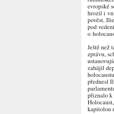
evropské 
hrozil i v
pověst, Il
pod veden
o holocau
Ještě než 
zprávu, sc
ustanovují
zahájil d
holocaustu
přednesl I
parlament
přiznalo k
Holocaust,
kapitolou 