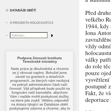
Před druho
DATABÁZE OBĚTÍ
velkého Ru
O PROJEKTU HOLOCAUST.CZ
1944, kdy 
Iona Anton
zavražděn
vždy odmít
holocaust
války patř
do role tě
pouze ojed
vysvětlení
postupně z
Fakt, že v
deportace 