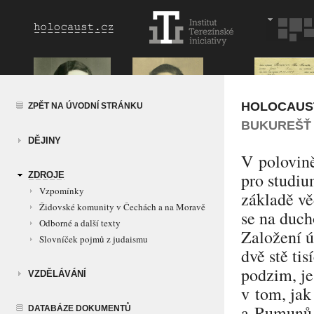
HOLOCAUS
ZPĚT NA ÚVODNÍ STRÁNKU
BUKUREŠŤ 
DĚJINY
V polovině
pro studi
ZDROJE
Vzpomínky
základě vě
Židovské komunity v Čechách a na Moravě
se na duc
Odborné a další texty
Založení ú
Slovníček pojmů z judaismu
dvě stě tis
podzim, j
VZDĚLÁVÁNÍ
v tom, jak
a Rumunů 
DATABÁZE DOKUMENTŮ