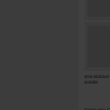
první
předchozí
poslední
Poslední změna: 02