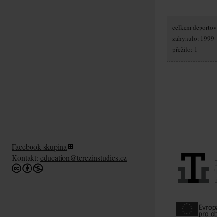
celkem deportov
zahynulo: 1999
přežilo: 1
Facebook skupina
Kontakt:
education@terezinstudies.cz