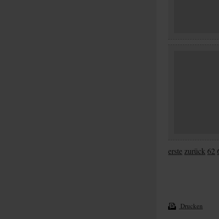
erste
zurück
62
Drucken