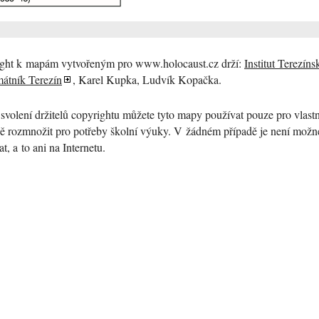
ight k mapám vytvořeným pro www.holocaust.cz drží:
Institut Terezíns
átník Terezín
, Karel Kupka, Ludvík Kopačka.
volení držitelů copyrightu můžete tyto mapy používat pouze pro vlastn
ně rozmnožit pro potřeby školní výuky. V žádném případě je není možn
t, a to ani na Internetu.