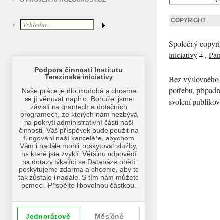
O PROJEKTU HOLOCAUST.CZ
COPYRIGHT
Společný copyr
iniciativy
,
Pam
Bez výslovného s
potřebu, případ
svolení publikova