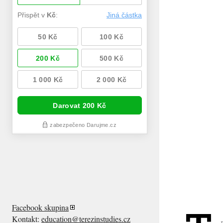
Facebook skupina
Kontakt:
education@terezinstudies.cz