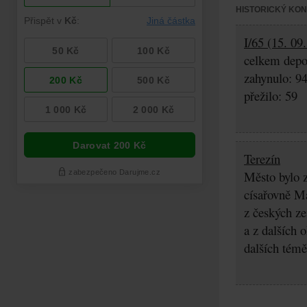
HISTORICKÝ KO
I/65 (15. 09
celkem depo
zahynulo: 9
přežilo: 59
Terezín
Město bylo z
císařovně Ma
z českých z
a z dalších 
dalších témě