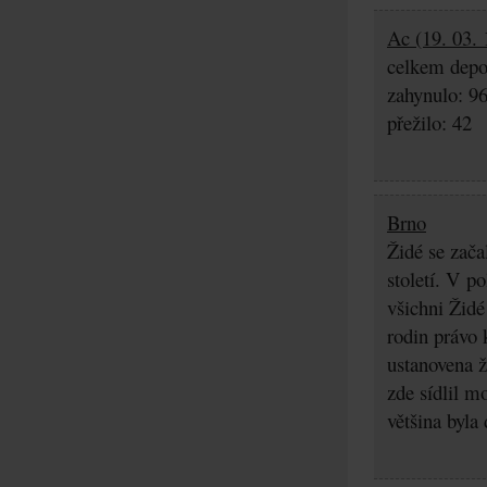
Ac (19. 03. 
celkem depo
zahynulo: 9
přežilo: 42
Brno
Židé se zača
století. V p
všichni Židé
rodin právo 
ustanovena ž
zde sídlil m
většina byla