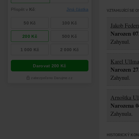
VZTAHUJÍCÍ SE 
Jakob Fede
Narozen 07.
Zahynul.
Karel Ullm
Narozen 27.
Zahynul.
Arnoštka U
Narozena 04
Zahynula.
HISTORICKÝ KO