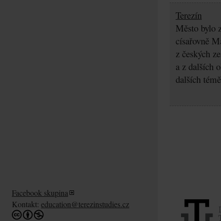
Terezín
Město bylo z
císařovně Ma
z českých z
a z dalších 
dalších témě
Facebook skupina
Kontakt:
education@terezinstudies.cz