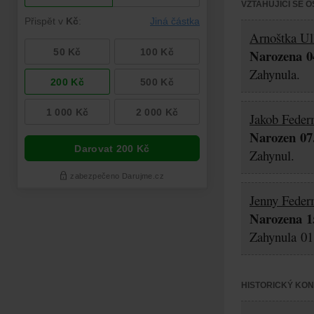
VZTAHUJÍCÍ SE 
Arnoštka U
Narozena 04
Zahynula.
Jakob Fede
Narozen 07.
Zahynul.
Jenny Fede
Narozena 15
Zahynula 01.
HISTORICKÝ KO