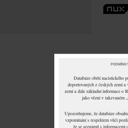
PODMÍNK
Databáze obětí nacistického 
deportovaných z českých zemí a v
zemí a dále základní informace o R
jako vězni v takzvaném „
Upozorňujeme, že databáze obsahuje
vzpomínání s respektem vůči pozůs
že se seznámil s informacemi 