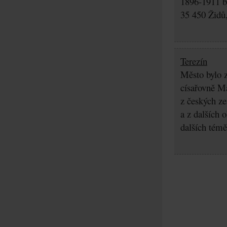
1896-1911 by
35 450 Židů,
Terezín
Město bylo z
císařovně Ma
z českých z
a z dalších 
dalších témě