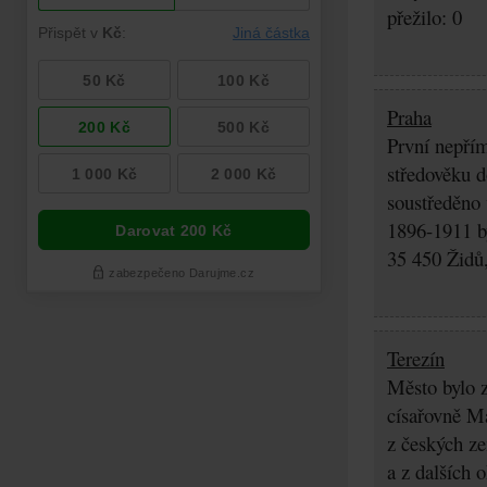
přežilo: 0
Praha
První nepřím
středověku d
soustředěno
1896-1911 by
35 450 Židů,
Terezín
Město bylo z
císařovně Ma
z českých z
a z dalších 