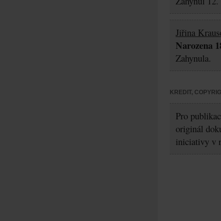
Zahynul 12.
Jiřina Kraus
Narozena 18
Zahynula.
KREDIT, COPYRI
Pro publikac
originál dok
iniciativy v