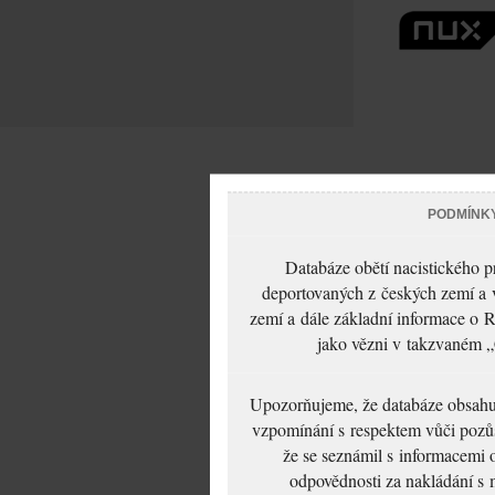
PODMÍNK
Databáze obětí nacistického 
deportovaných z českých zemí a v
zemí a dále základní informace o R
jako vězni v takzvaném „
Upozorňujeme, že databáze obsahuje
vzpomínání s respektem vůči pozůs
že se seznámil s informacemi 
odpovědnosti za nakládání s m