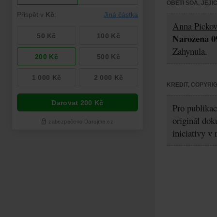
OBĚTI ŠOA, JEJ
Anna Picko
Narozena 09
Zahynula.
KREDIT, COPYRI
Pro publikac
originál dok
iniciativy v