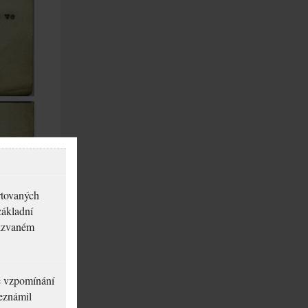
rtovaných
základní
akzvaném
né vzpomínání
seznámil