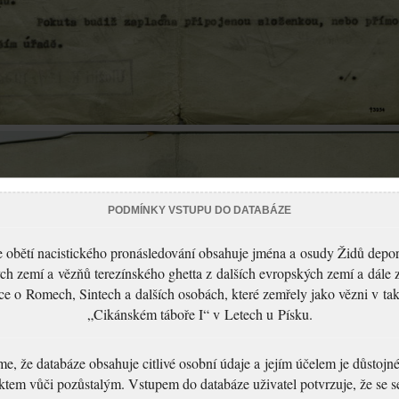
PODMÍNKY VSTUPU DO DATABÁZE
 obětí nacistického pronásledování obsahuje jména a osudy Židů depo
ch zemí a vězňů terezínského ghetta z dalších evropských zemí a dále 
ce o Romech, Sintech a dalších osobách, které zemřely jako vězni v t
„Cikánském táboře I“ v Letech u Písku.
, že databáze obsahuje citlivé osobní údaje a jejím účelem je důstoj
ktem vůči pozůstalým. Vstupem do databáze uživatel potvrzuje, že se 