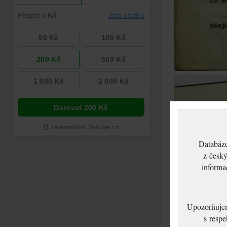
Databáze
z český
informa
Upozorňujeme
s respe