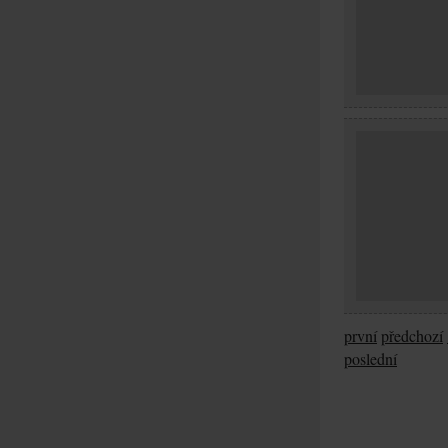
první
předchozí
poslední