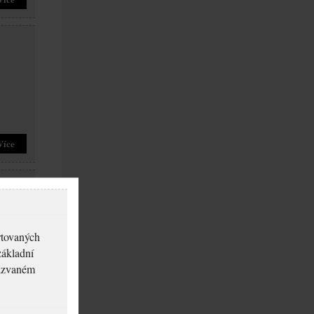
Více
rtovaných
základní
akzvaném
Více