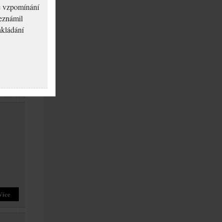
né vzpomínání
seznámil
akládání
Více
Více