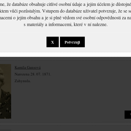
, že databáze obsahuje citlivé osobní údaje a jejím účelem je důstoj
Julie Gansová
ktem vůči pozůstalým. Vstupem do databáze uživatel potvrzuje, že se 
Narozena 04. 02. 1863.
macemi o jejím obsahu a je si plně vědom své osobní odpovědnosti za n
Zahynula.
s materiály a informacemi, které v ní nalezne.
X
Potvrzuji
Kamila Gansová
Narozena 28. 07. 1871.
Zahynula.