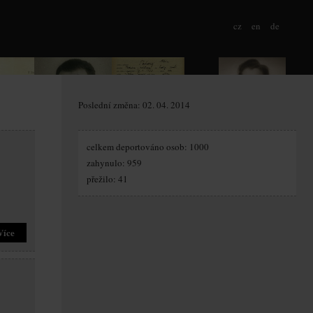
cz
en
de
Poslední změna: 02. 04. 2014
celkem deportováno osob: 1000
zahynulo: 959
přežilo: 41
Více