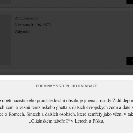
Anna Gansová
Narozena 01. 06. 1873.
Zahynula.
Hermann Gans
Narozen 27. 12. 1858.
PODMÍNKY VSTUPU DO DATABÁZE
Zahynul 28. 10. 1942 Terezín.
 obětí nacistického pronásledování obsahuje jména a osudy Židů depo
ch zemí a vězňů terezínského ghetta z dalších evropských zemí a dále 
ce o Romech, Sintech a dalších osobách, které zemřely jako vězni v t
„Cikánském táboře I“ v Letech u Písku.