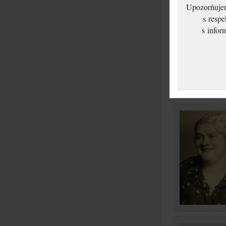
Upozorňujeme
s respe
s infor