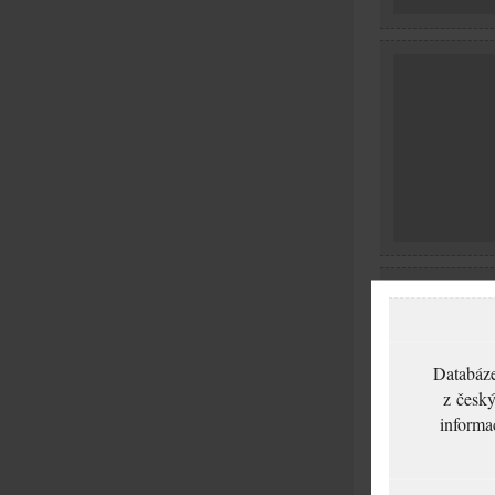
Databáze
z český
informa