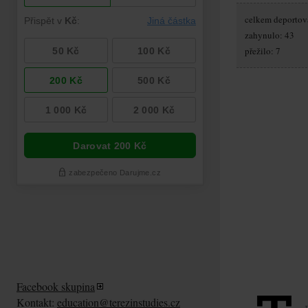
celkem deportov
zahynulo: 43
přežilo: 7
Facebook skupina
Kontakt:
education@terezinstudies.cz