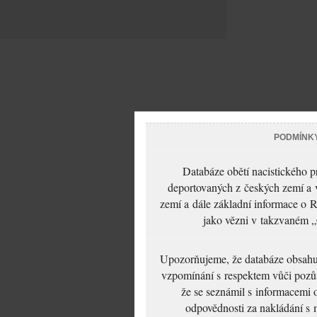
PODMÍNK
Databáze obětí nacistického 
deportovaných z českých zemí a v
zemí a dále základní informace o R
jako vězni v takzvaném „
Upozorňujeme, že databáze obsahuje
vzpomínání s respektem vůči pozůs
že se seznámil s informacemi 
odpovědnosti za nakládání s m