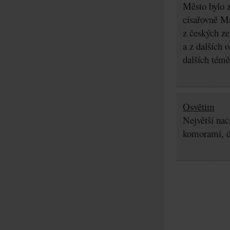
Město bylo z
císařovně Ma
z českých z
a z dalších 
dalších témě
Osvětim
Největší nac
komorami, d