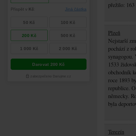
přežilo: 163
Plzeň
Nejstarší z
pochází z ro
synagogou. 
1533 židovsk
obchodník k
roce 1893 b
republice. O
německy. Ro
byla deporto
Terezín