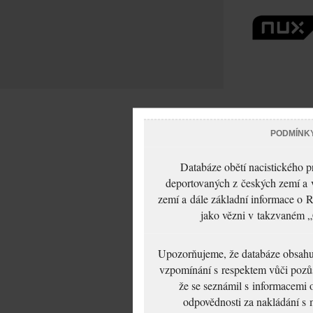
PODMÍNK
Databáze obětí nacistického 
deportovaných z českých zemí a v
zemí a dále základní informace o R
jako vězni v takzvaném „
Upozorňujeme, že databáze obsahuje
vzpomínání s respektem vůči pozůs
že se seznámil s informacemi 
odpovědnosti za nakládání s m