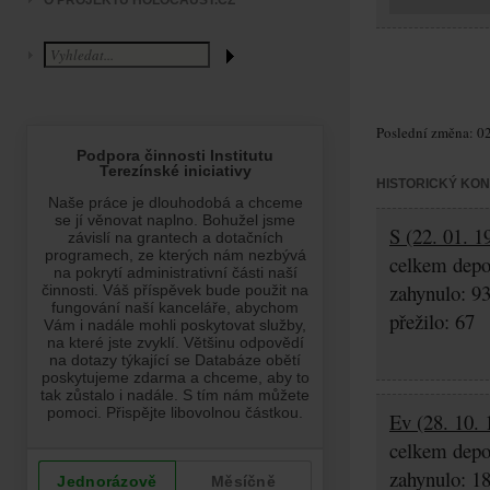
O PROJEKTU HOLOCAUST.CZ
Poslední změna: 02
HISTORICKÝ KO
S (22. 01. 1
celkem depo
zahynulo: 9
přežilo: 67
Ev (28. 10. 
celkem depo
zahynulo: 1