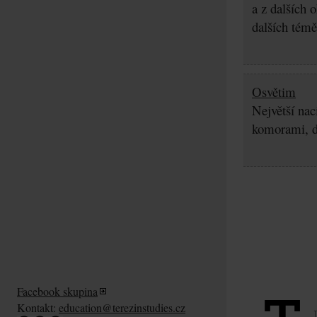
a z dalších 
dalších témě
Osvětim
Největší nac
komorami, d
Facebook skupina
Kontakt:
education@terezinstudies.cz