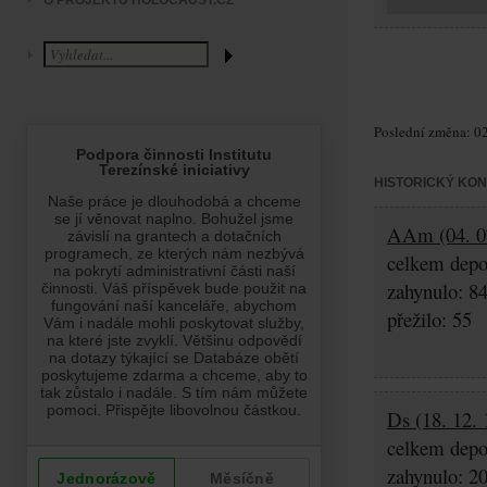
O PROJEKTU HOLOCAUST.CZ
Poslední změna: 02
HISTORICKÝ KO
AAm (04. 07
celkem depo
zahynulo: 8
přežilo: 55
Ds (18. 12. 
celkem depo
zahynulo: 2