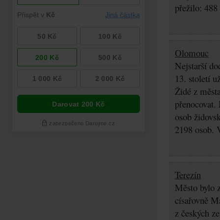
přežilo: 488
Olomouc
Nejstarší do
13. století 
Židé z města
přenocovat. 
osob židovsk
2198 osob. 
Terezín
Město bylo z
císařovně Ma
z českých z