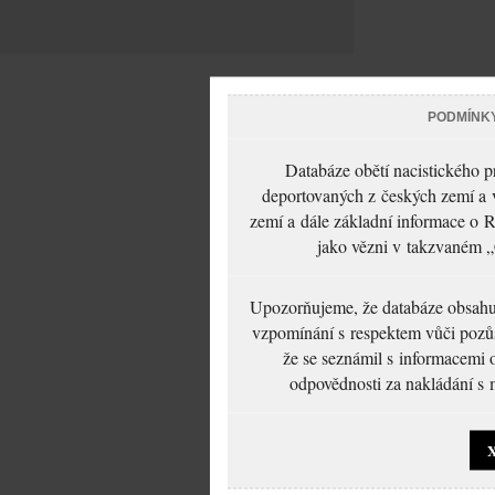
PODMÍNK
Databáze obětí nacistického 
deportovaných z českých zemí a v
zemí a dále základní informace o R
jako vězni v takzvaném „
Upozorňujeme, že databáze obsahuje
vzpomínání s respektem vůči pozůs
že se seznámil s informacemi 
odpovědnosti za nakládání s m