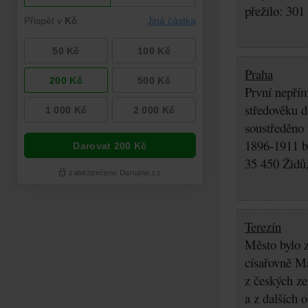
přežilo: 301
Praha
První nepřím
středověku d
soustředěno
1896-1911 by
35 450 Židů,
Terezín
Město bylo z
císařovně Ma
z českých z
a z dalších 