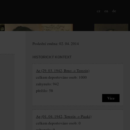
cz
en
de
Poslední změna: 02. 04. 2014
HISTORICKÝ KONTEXT
Ae (29. 03. 1942, Brno -> Terezín)
celkem deportováno osob: 1000
zahynulo: 942
přežilo: 58
Více
Ag (01. 04. 1942, Terezín -> Piaski)
celkem deportováno osob: 0
zahynulo: 0