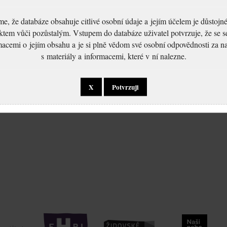
, že databáze obsahuje citlivé osobní údaje a jejím účelem je důstoj
ktem vůči pozůstalým. Vstupem do databáze uživatel potvrzuje, že se 
macemi o jejím obsahu a je si plně vědom své osobní odpovědnosti za n
s materiály a informacemi, které v ní nalezne.
X
Potvrzuji