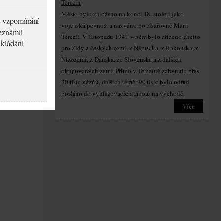
Terezín
Město bylo založeno na konci 18. století jako
né vzpomínání
vojenská pevnost a nazváno po císařovně Marii
seznámil
Terezii. V listopadu 1941 v něm bylo zřízeno ghetto
akládání
pro Židy z českých zemí, z Německa, z Rakouska, z
Nizozemí, z Dánska, ze Slovenska a z dalších
okupovaných zemí. Přímo v Terezíně zahynulo přes
30 tisíc vězňů, dalších téměr 90 tisíc bylo odtud
posláno do vyhlazovacích táborů na východě.
Více