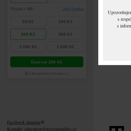
Upozorňujeme
s respe
s infor
Facebook skupina
Kontakt:
education@terezinstudies.cz