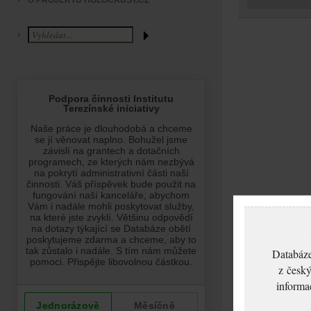
O PROJEKTU HOLOCAUST.CZ
Databáze
z český
informa