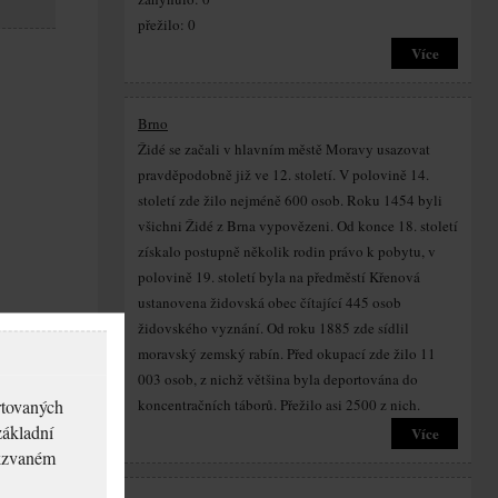
přežilo: 0
Více
Brno
Židé se začali v hlavním městě Moravy usazovat
pravděpodobně již ve 12. století. V polovině 14.
století zde žilo nejméně 600 osob. Roku 1454 byli
všichni Židé z Brna vypovězeni. Od konce 18. století
získalo postupně několik rodin právo k pobytu, v
polovině 19. století byla na předměstí Křenová
ustanovena židovská obec čítající 445 osob
židovského vyznání. Od roku 1885 zde sídlil
moravský zemský rabín. Před okupací zde žilo 11
003 osob, z nichž většina byla deportována do
rtovaných
koncentračních táborů. Přežilo asi 2500 z nich.
základní
Více
akzvaném