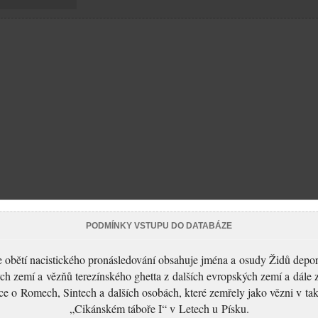
PODMÍNKY VSTUPU DO DATABÁZE
 obětí nacistického pronásledování obsahuje jména a osudy Židů depo
ch zemí a vězňů terezínského ghetta z dalších evropských zemí a dále 
ce o Romech, Sintech a dalších osobách, které zemřely jako vězni v t
„Cikánském táboře I“ v Letech u Písku.