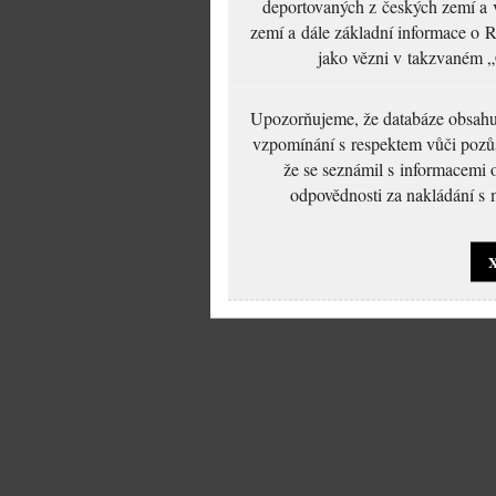
deportovaných z českých zemí a v
zemí a dále základní informace o R
jako vězni v takzvaném „
Upozorňujeme, že databáze obsahuje
vzpomínání s respektem vůči pozůs
že se seznámil s informacemi 
odpovědnosti za nakládání s m