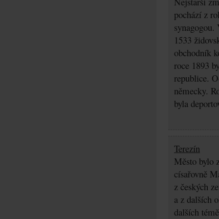
Nejstarší z
pochází z ro
synagogou. 
1533 židovsk
obchodník k
roce 1893 b
republice. O
německy. Ro
byla deporto
Terezín
Město bylo z
císařovně Ma
z českých z
a z dalších 
dalších témě