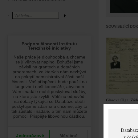
O PROJEKTU HOLOCAUST.CZ
SOUVISEJÍCÍ DO
Glasová Olga: Žádo
vydání občanské
legitimace
Databáze
z český