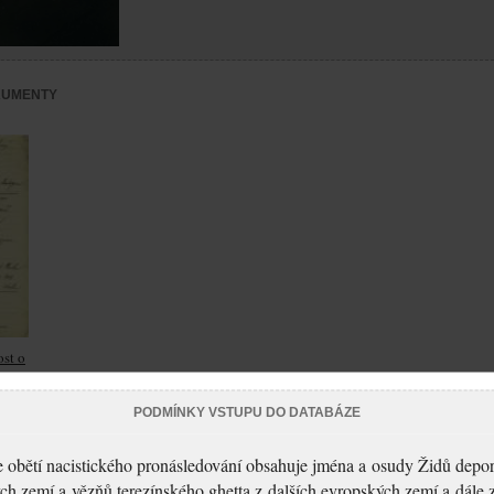
KUMENTY
st o
PODMÍNKY VSTUPU DO DATABÁZE
 obětí nacistického pronásledování obsahuje jména a osudy Židů depo
ch zemí a vězňů terezínského ghetta z dalších evropských zemí a dále 