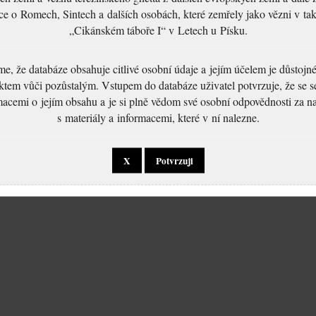
ce o Romech, Sintech a dalších osobách, které zemřely jako vězni v t
„Cikánském táboře I“ v Letech u Písku.
, že databáze obsahuje citlivé osobní údaje a jejím účelem je důstoj
ktem vůči pozůstalým. Vstupem do databáze uživatel potvrzuje, že se 
macemi o jejím obsahu a je si plně vědom své osobní odpovědnosti za n
s materiály a informacemi, které v ní nalezne.
X
Potvrzuji