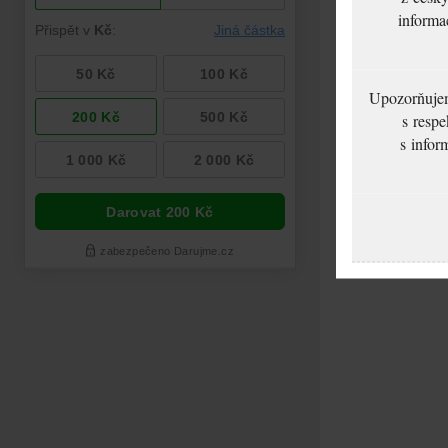
informa
Upozorňujeme
s respe
s infor