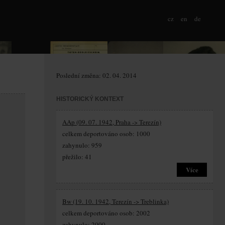
cz
en
de
Poslední změna: 02. 04. 2014
HISTORICKÝ KONTEXT
AAp (09. 07. 1942, Praha -> Terezín)
celkem deportováno osob: 1000
zahynulo: 959
přežilo: 41
Více
Bw (19. 10. 1942, Terezín -> Treblinka)
celkem deportováno osob: 2002
zahynulo: 2000