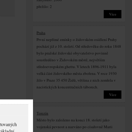
přežilo: 2
Více
Praha
První nepřímé zmínky o židovském osídlení Prahy
pochází již z 10. století. Od středověku do roku 1848
bylo pražské židovské obyvatelstvo povinně
soustředěno v Židovském městě, největším
středoevropském ghettu. V letech 1896-1911 byla
velká část židovského města zbořena. V roce 1930
žilo v Praze 35 450 Židů, většina z nich zemřela v
nacistických koncentračních táborech.
Více
Terezín
Město bylo založeno na konci 18. století jako
rtovaných
vojenská pevnost a nazváno po císařovně Marii
základní