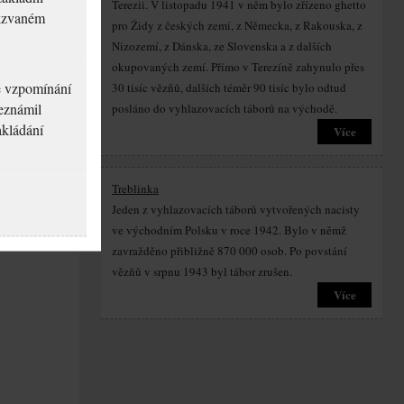
Terezii. V listopadu 1941 v něm bylo zřízeno ghetto
akzvaném
pro Židy z českých zemí, z Německa, z Rakouska, z
Nizozemí, z Dánska, ze Slovenska a z dalších
okupovaných zemí. Přímo v Terezíně zahynulo přes
né vzpomínání
30 tisíc vězňů, dalších téměr 90 tisíc bylo odtud
seznámil
posláno do vyhlazovacích táborů na východě.
akládání
Více
Treblinka
Jeden z vyhlazovacích táborů vytvořených nacisty
ve východním Polsku v roce 1942. Bylo v němž
zavražděno přibližně 870 000 osob. Po povstání
vězňů v srpnu 1943 byl tábor zrušen.
Více