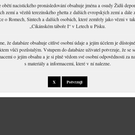
 obětí nacistického pronásledování obsahuje jména a osudy Židů depo
ch zemí a vězňů terezínského ghetta z dalších evropských zemí a dále 
ce o Romech, Sintech a dalších osobách, které zemřely jako vězni v t
„Cikánském táboře I“ v Letech u Písku.
, že databáze obsahuje citlivé osobní údaje a jejím účelem je důstoj
ktem vůči pozůstalým. Vstupem do databáze uživatel potvrzuje, že se 
macemi o jejím obsahu a je si plně vědom své osobní odpovědnosti za n
s materiály a informacemi, které v ní nalezne.
X
Potvrzuji