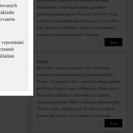
bylo pražské židovské obyvatelstvo povinně
rtovaných
soustředěno v Židovském městě, největším
základní
středoevropském ghettu. V letech 1896-1911 byla
akzvaném
velká část židovského města zbořena. V roce 1930
žilo v Praze 35 450 Židů, většina z nich zemřela v
nacistických koncentračních táborech.
né vzpomínání
Více
seznámil
akládání
Terezín
Město bylo založeno na konci 18. století jako
vojenská pevnost a nazváno po císařovně Marii
Terezii. V listopadu 1941 v něm bylo zřízeno ghetto
pro Židy z českých zemí, z Německa, z Rakouska, z
Nizozemí, z Dánska, ze Slovenska a z dalších
okupovaných zemí. Přímo v Terezíně zahynulo přes
30 tisíc vězňů, dalších téměr 90 tisíc bylo odtud
posláno do vyhlazovacích táborů na východě.
Více