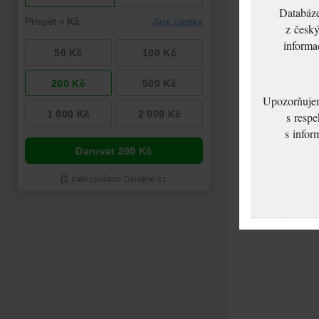
Databáze
z český
informa
Upozorňujeme
s respe
s infor