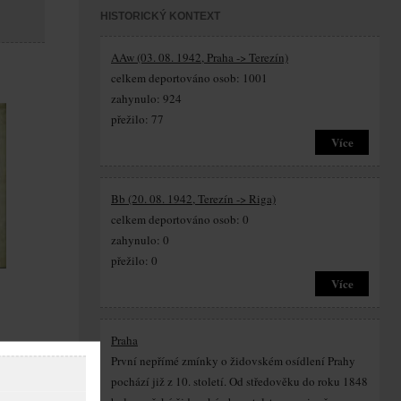
HISTORICKÝ KONTEXT
AAw (03. 08. 1942, Praha -> Terezín)
celkem deportováno osob: 1001
zahynulo: 924
přežilo: 77
Více
Bb (20. 08. 1942, Terezín -> Riga)
celkem deportováno osob: 0
zahynulo: 0
přežilo: 0
Více
Praha
První nepřímé zmínky o židovském osídlení Prahy
pochází již z 10. století. Od středověku do roku 1848