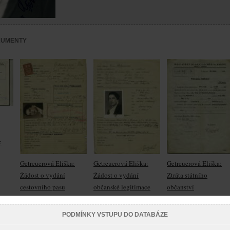
KUMENTY
:
Getreuerová Eliška:
Getreuerová Eliška:
Getreuerová Eliška:
Žádost o vydání
Žádost o vydání
Ztráta státního
cestovního pasu
občanské legitimace
občanství
PODMÍNKY VSTUPU DO DATABÁZE