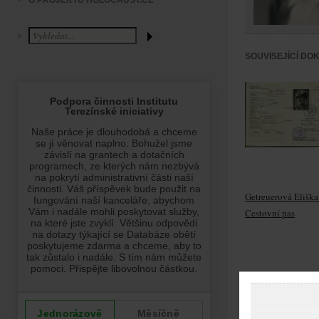
O PROJEKTU HOLOCAUST.CZ
SOUVISEJÍCÍ DO
Getreuerová Eliška
Cestovní pas