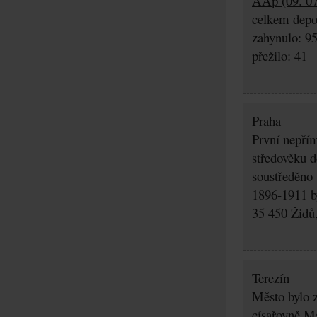
AAp (09. 07
celkem depo
zahynulo: 9
přežilo: 41
Praha
První nepřím
středověku d
soustředěno
1896-1911 by
35 450 Židů,
Terezín
Město bylo z
císařovně Ma