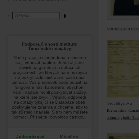
O PROJEKTU HOLOCAUST.CZ
SOUVISEJÍCÍ DO
Geduldigerová
Klementina: Ozná
o úmrtí, ghetto Ter