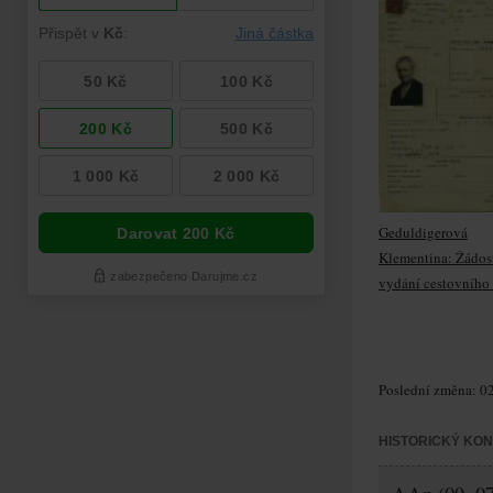
Geduldigerová
Klementina: Žádos
vydání cestovního
Poslední změna: 02
HISTORICKÝ KO