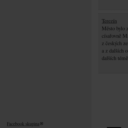
Terezín
Město bylo z
císařovně Ma
z českých z
a z dalších 
dalších témě
Facebook skupina