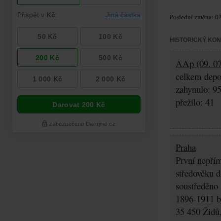
Poslední změna: 02
HISTORICKÝ KO
AAp (09. 07
celkem depo
zahynulo: 9
přežilo: 41
Praha
První nepřím
středověku d
soustředěno
1896-1911 by
35 450 Židů,