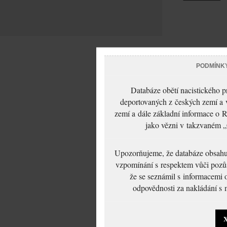
PODMÍNK
Databáze obětí nacistického 
deportovaných z českých zemí a v
zemí a dále základní informace o R
jako vězni v takzvaném „
Upozorňujeme, že databáze obsahuje
vzpomínání s respektem vůči pozůs
že se seznámil s informacemi 
odpovědnosti za nakládání s m